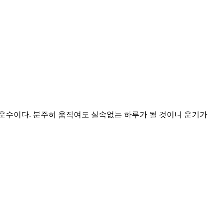
 운수이다. 분주히 움직여도 실속없는 하루가 될 것이니 운기가