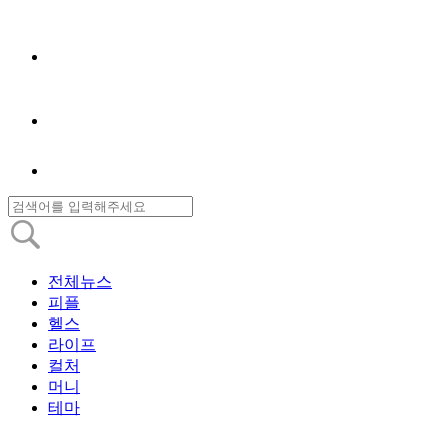
전체뉴스
피플
헬스
라이프
컬처
머니
테마