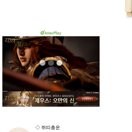
◇ 쥐띠총운