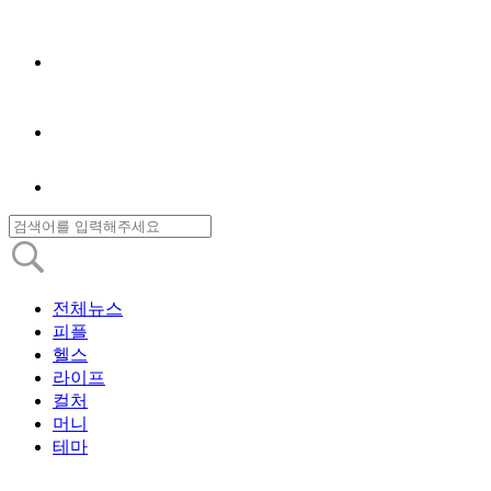
전체뉴스
피플
헬스
라이프
컬처
머니
테마