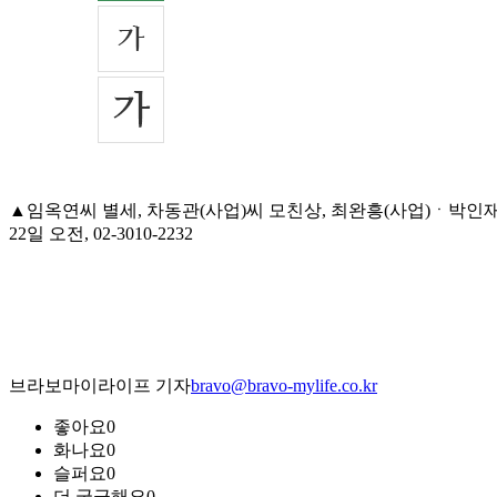
▲임옥연씨 별세, 차동관(사업)씨 모친상, 최완흥(사업)ㆍ박인
22일 오전, 02-3010-2232
브라보마이라이프 기자
bravo@bravo-mylife.co.kr
좋아요
0
화나요
0
슬퍼요
0
더 궁금해요
0