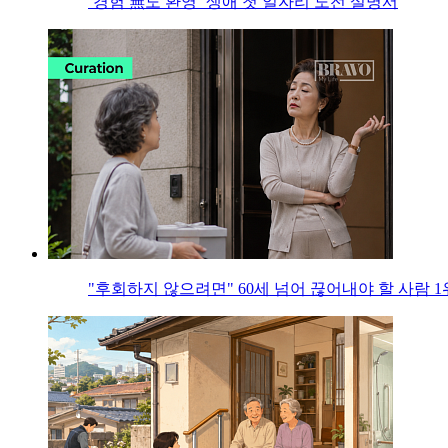
‘경험 無도 환영’ 생애 첫 일자리 도전 설명서
"후회하지 않으려면" 60세 넘어 끊어내야 할 사람 1