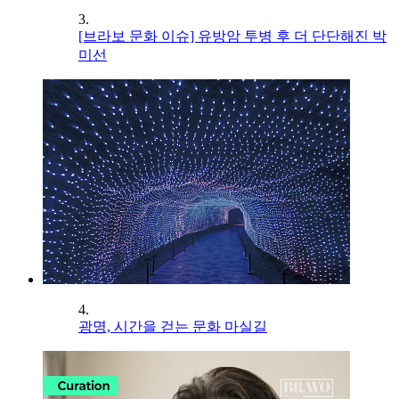
3.
[브라보 문화 이슈] 유방암 투병 후 더 단단해진 박
미선
4.
광명, 시간을 걷는 문화 마실길