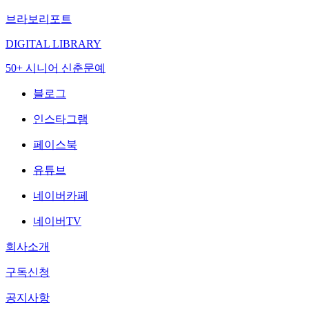
브라보리포트
DIGITAL LIBRARY
50+ 시니어 신춘문예
블로그
인스타그램
페이스북
유튜브
네이버카페
네이버TV
회사소개
구독신청
공지사항