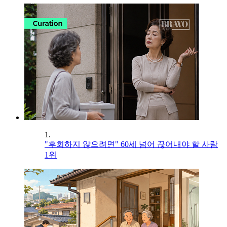
1.
"후회하지 않으려면" 60세 넘어 끊어내야 할 사람
1위