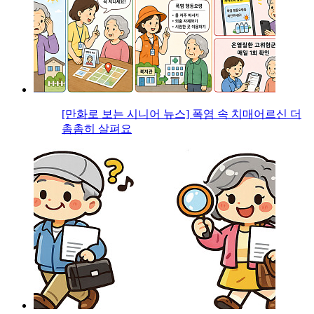
[만화로 보는 시니어 뉴스] 폭염 속 치매어르신 더
촘촘히 살펴요