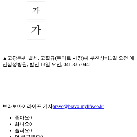
▲고광록씨 별세, 고필규(두미르 사장)씨 부친상=11일 오전 예
산삼성병원, 발인 13일 오전, 041-335-0441
브라보마이라이프 기자
bravo@bravo-mylife.co.kr
좋아요
0
화나요
0
슬퍼요
0
더 궁금해요
0