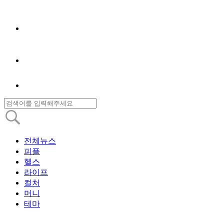
전체뉴스
피플
헬스
라이프
컬처
머니
테마