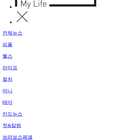
전체뉴스
피플
헬스
라이프
컬처
머니
테마
카드뉴스
컷&칼럼
브라보스페셜