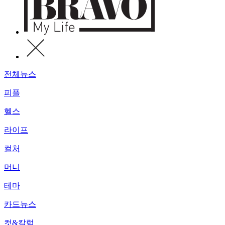
전체뉴스
피플
헬스
라이프
컬처
머니
테마
카드뉴스
컷&칼럼