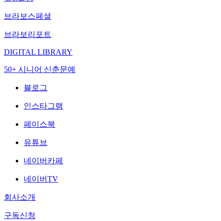
브라보스페셜
브라보리포트
DIGITAL LIBRARY
50+ 시니어 신춘문예
블로그
인스타그램
페이스북
유튜브
네이버카페
네이버TV
회사소개
구독신청