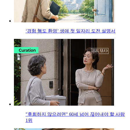
‘경험 無도 환영’ 생애 첫 일자리 도전 설명서
"후회하지 않으려면" 60세 넘어 끊어내야 할 사람
1위