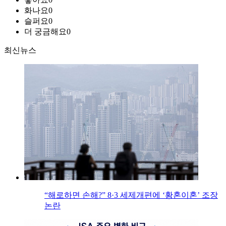
화나요
0
슬퍼요
0
더 궁금해요
0
최신뉴스
“해로하면 손해?” 8·3 세제개편에 ‘황혼이혼’ 조장
논란