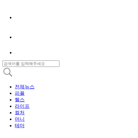
전체뉴스
피플
헬스
라이프
컬처
머니
테마