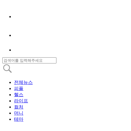
전체뉴스
피플
헬스
라이프
컬처
머니
테마