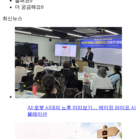
슬퍼요
0
더 궁금해요
0
최신뉴스
AI·로봇 시대의 노후 미리보기… 에이징 라이프 시
뮬레이션