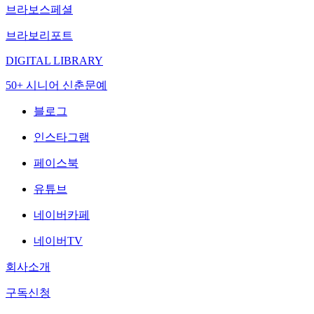
브라보스페셜
브라보리포트
DIGITAL LIBRARY
50+ 시니어 신춘문예
블로그
인스타그램
페이스북
유튜브
네이버카페
네이버TV
회사소개
구독신청