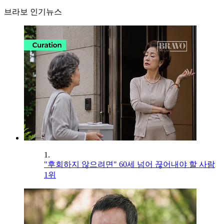
브라보 인기뉴스
1.
"후회하지 않으려면" 60세 넘어 끊어내야 할 사람
1위