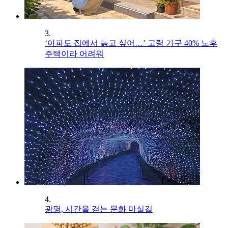
3.
‘아파도 집에서 늙고 싶어…’ 고령 가구 40% 노후
주택이라 어려워
4.
광명, 시간을 걷는 문화 마실길