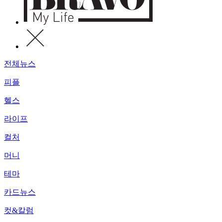
전체뉴스
피플
헬스
라이프
컬처
머니
테마
카드뉴스
컷&칼럼