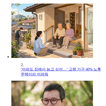
2.
‘아파도 집에서 늙고 싶어…’ 고령 가구 40% 노후
주택이라 어려워