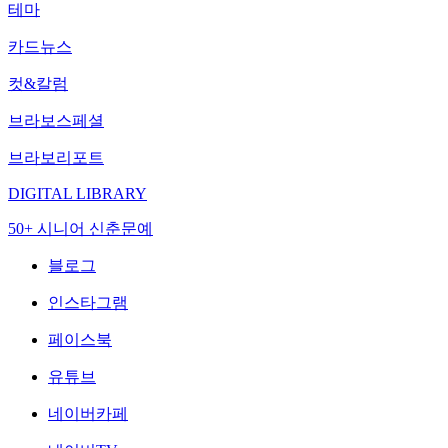
테마
카드뉴스
컷&칼럼
브라보스페셜
브라보리포트
DIGITAL LIBRARY
50+ 시니어 신춘문예
블로그
인스타그램
페이스북
유튜브
네이버카페