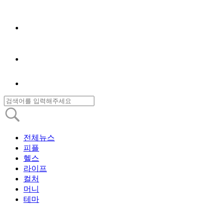
전체뉴스
피플
헬스
라이프
컬처
머니
테마