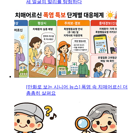
세 얼굴의 발리를 탐험하다
[만화로 보는 시니어 뉴스] 폭염 속 치매어르신 더
촘촘히 살펴요