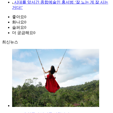
⌞
시대를 앞서간 종합예술인 홍서범 ‘잘 노는 게 잘 사는
거다!’
좋아요
0
화나요
0
슬퍼요
0
더 궁금해요
0
최신뉴스