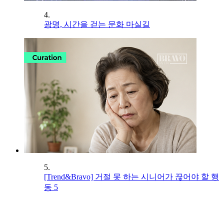
4.
광명, 시간을 걷는 문화 마실길
5.
[Trend&Bravo] 거절 못 하는 시니어가 끊어야 할 행
동 5