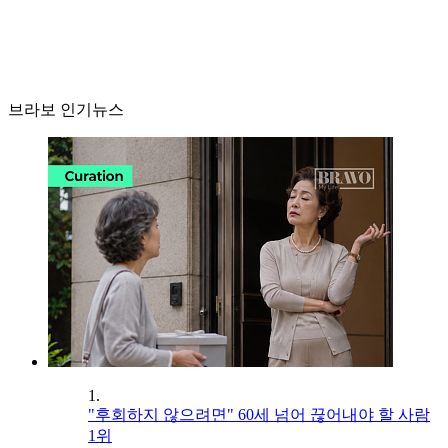
브라보 인기뉴스
1.
"후회하지 않으려면" 60세 넘어 끊어내야 할 사람
1위