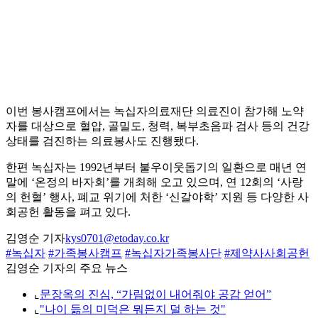
이번 봉사캠프에서는 녹십자의료재단 의료진이 참가해 노약
자를 대상으로 혈압, 골밀도, 청력, 복부초음파 검사 등의 건강
상태를 검진하는 의료봉사도 진행됐다.
한편 녹십자는 1992년부터 불우이웃돕기의 일환으로 매년 연
말에 ‘온정의 바자회’를 개최해 오고 있으며, 연 12회의 ‘사랑
의 헌혈’ 행사, 폐교 위기에 처한 ‘신갈야학’ 지원 등 다양한 사
회공헌 활동을 펴고 있다.
김영순 기자
kys0701@etoday.co.kr
#녹십자
#가족봉사캠프
#녹십자가족봉사단
#제약사사회공헌
김영순 기자의 주요 뉴스
⌞
문장옥의 진심, “가림없이 내어줘야 공감 얻어”
⌞
"나이 듦의 미덕은 뭐든지 덜 하는 것"