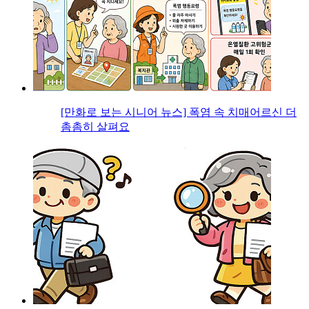
[만화로 보는 시니어 뉴스] 폭염 속 치매어르신 더
촘촘히 살펴요