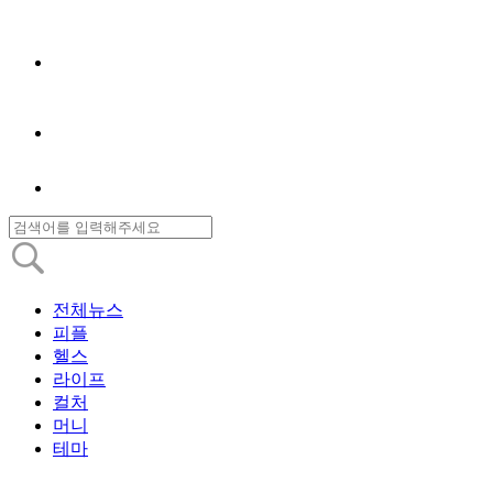
전체뉴스
피플
헬스
라이프
컬처
머니
테마