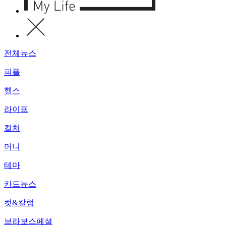
전체뉴스
피플
헬스
라이프
컬처
머니
테마
카드뉴스
컷&칼럼
브라보스페셜