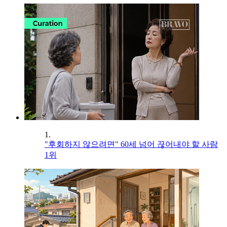
1.
"후회하지 않으려면" 60세 넘어 끊어내야 할 사람
1위