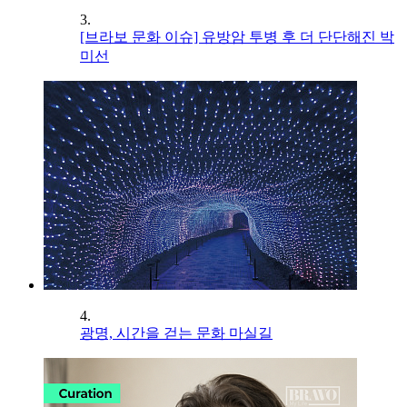
3.
[브라보 문화 이슈] 유방암 투병 후 더 단단해진 박
미선
4.
광명, 시간을 걷는 문화 마실길