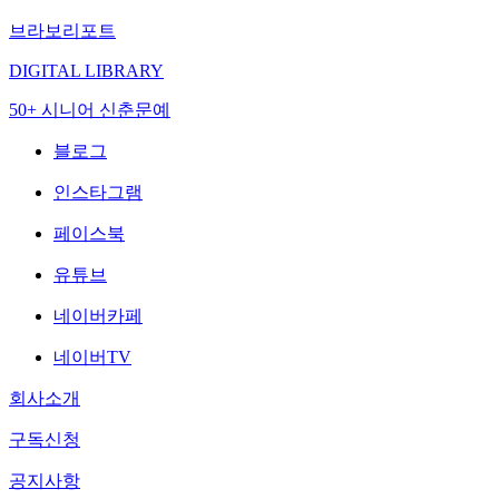
브라보리포트
DIGITAL LIBRARY
50+ 시니어 신춘문예
블로그
인스타그램
페이스북
유튜브
네이버카페
네이버TV
회사소개
구독신청
공지사항