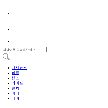
전체뉴스
피플
헬스
라이프
컬처
머니
테마