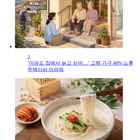
2.
‘아파도 집에서 늙고 싶어…’ 고령 가구 40% 노후
주택이라 어려워