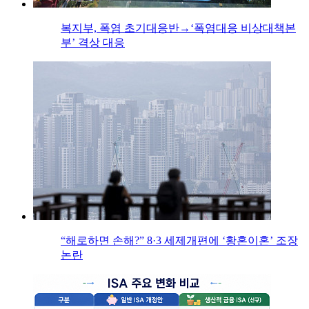
복지부, 폭염 초기대응반→‘폭염대응 비상대책본
부’ 격상 대응
“해로하면 손해?” 8·3 세제개편에 ‘황혼이혼’ 조장
논란