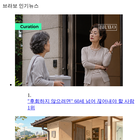
브라보 인기뉴스
1.
"후회하지 않으려면" 60세 넘어 끊어내야 할 사람
1위