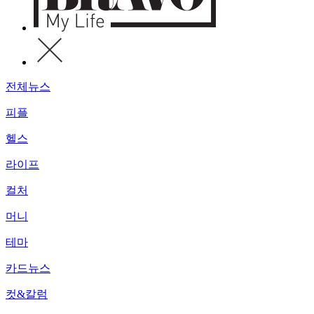
전체뉴스
피플
헬스
라이프
컬처
머니
테마
카드뉴스
컷&칼럼