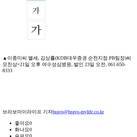
▲이종미씨 별세, 김상률(KDB대우증권 순천지점 PB팀장)씨
모친상=21일 오후 여수성심병원, 발인 23일 오전, 061-650-
8333
브라보마이라이프 기자
bravo@bravo-mylife.co.kr
좋아요
0
화나요
0
슬퍼요
0