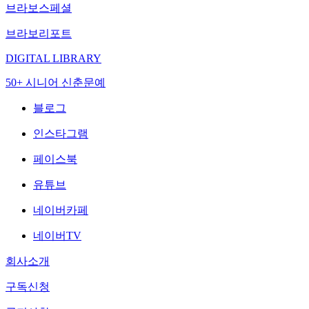
브라보스페셜
브라보리포트
DIGITAL LIBRARY
50+ 시니어 신춘문예
블로그
인스타그램
페이스북
유튜브
네이버카페
네이버TV
회사소개
구독신청