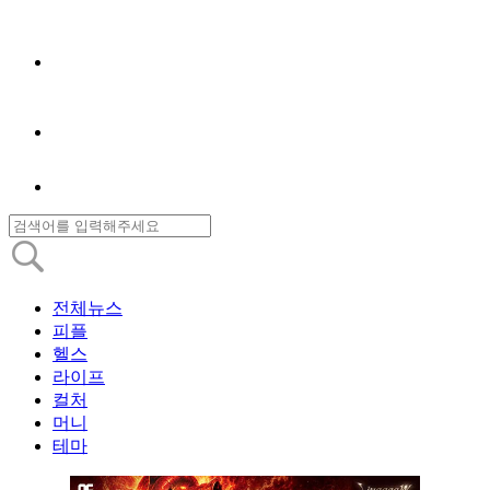
전체뉴스
피플
헬스
라이프
컬처
머니
테마