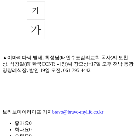
▲이마리다씨 별세, 최성남(태인수표감리교회 목사)씨 모친
상, 석창일(前 한국CCNR 사장)씨 장모상=17일 오후 전남 동광
양장례식장, 발인 19일 오전, 061-795-4442
브라보마이라이프 기자
bravo@bravo-mylife.co.kr
좋아요
0
화나요
0
슬퍼요
0