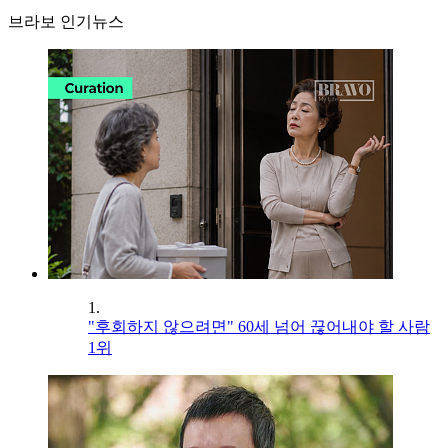
브라보 인기뉴스
1.
"후회하지 않으려면" 60세 넘어 끊어내야 할 사람
1위