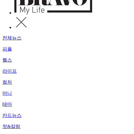
전체뉴스
피플
헬스
라이프
컬처
머니
테마
카드뉴스
컷&칼럼