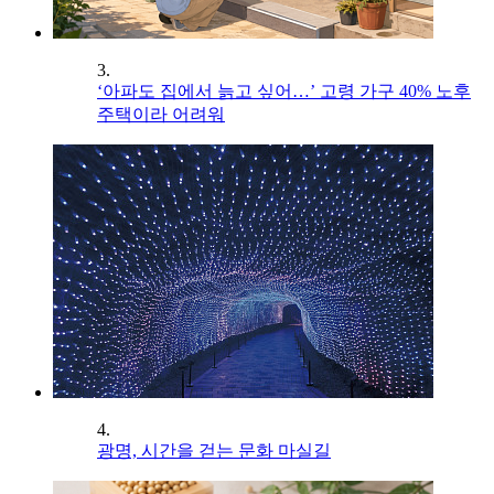
3.
‘아파도 집에서 늙고 싶어…’ 고령 가구 40% 노후
주택이라 어려워
4.
광명, 시간을 걷는 문화 마실길