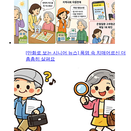
[만화로 보는 시니어 뉴스] 폭염 속 치매어르신 더
촘촘히 살펴요