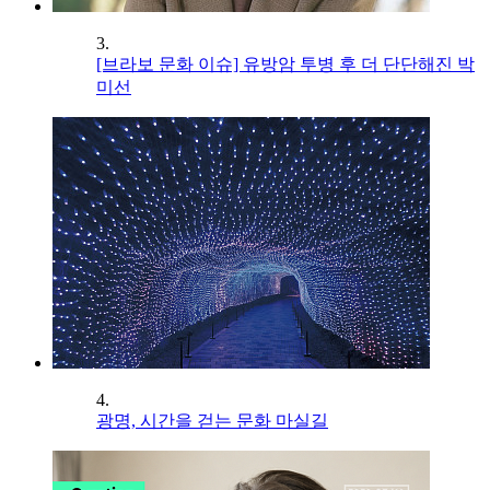
3.
[브라보 문화 이슈] 유방암 투병 후 더 단단해진 박
미선
4.
광명, 시간을 걷는 문화 마실길