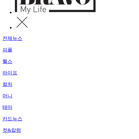
전체뉴스
피플
헬스
라이프
컬처
머니
테마
카드뉴스
컷&칼럼