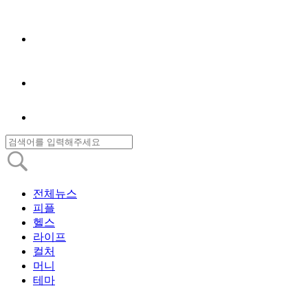
전체뉴스
피플
헬스
라이프
컬처
머니
테마