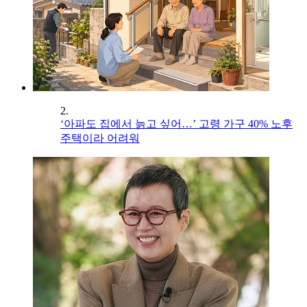
2.
‘아파도 집에서 늙고 싶어…’ 고령 가구 40% 노후
주택이라 어려워