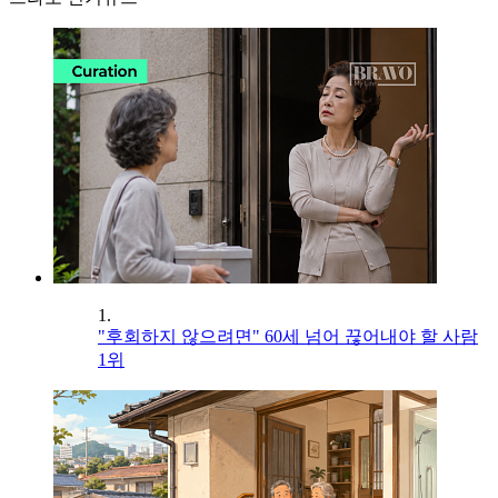
1.
"후회하지 않으려면" 60세 넘어 끊어내야 할 사람
1위