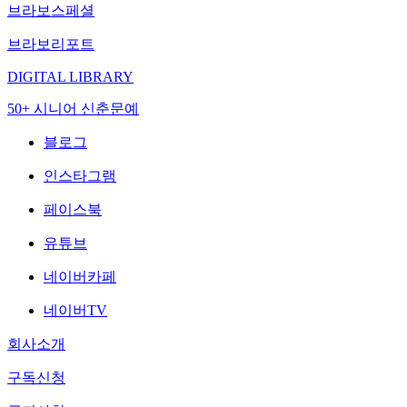
브라보스페셜
브라보리포트
DIGITAL LIBRARY
50+ 시니어 신춘문예
블로그
인스타그램
페이스북
유튜브
네이버카페
네이버TV
회사소개
구독신청