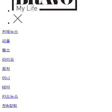
전체뉴스
피플
헬스
라이프
컬처
머니
테마
카드뉴스
컷&칼럼