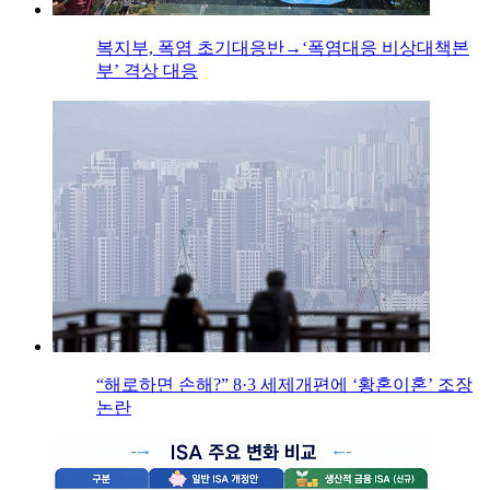
복지부, 폭염 초기대응반→‘폭염대응 비상대책본
부’ 격상 대응
“해로하면 손해?” 8·3 세제개편에 ‘황혼이혼’ 조장
논란