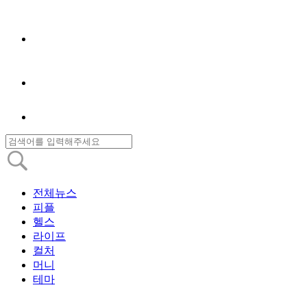
전체뉴스
피플
헬스
라이프
컬처
머니
테마