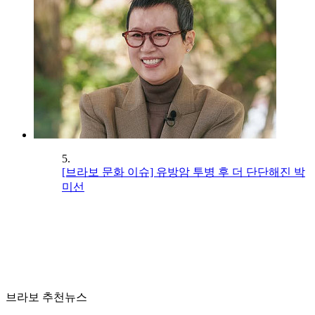
5.
[브라보 문화 이슈] 유방암 투병 후 더 단단해진 박
미선
브라보 추천뉴스