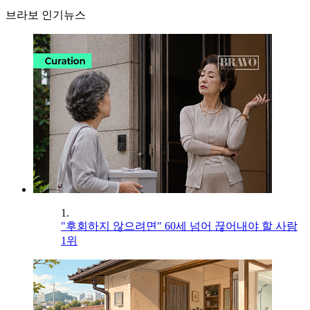
브라보 인기뉴스
1.
"후회하지 않으려면" 60세 넘어 끊어내야 할 사람
1위