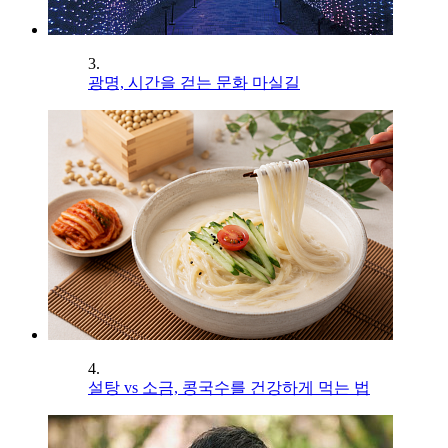
3.
광명, 시간을 걷는 문화 마실길
4.
설탕 vs 소금, 콩국수를 건강하게 먹는 법