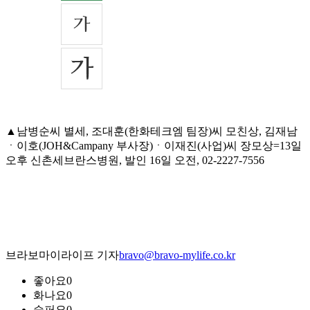
▲남병순씨 별세, 조대훈(한화테크엠 팀장)씨 모친상, 김재남
ㆍ이호(JOH&Campany 부사장)ㆍ이재진(사업)씨 장모상=13일
오후 신촌세브란스병원, 발인 16일 오전, 02-2227-7556
브라보마이라이프 기자
bravo@bravo-mylife.co.kr
좋아요
0
화나요
0
슬퍼요
0