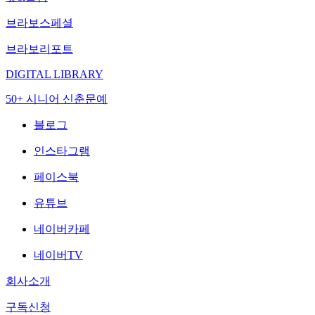
브라보스페셜
브라보리포트
DIGITAL LIBRARY
50+ 시니어 신춘문예
블로그
인스타그램
페이스북
유튜브
네이버카페
네이버TV
회사소개
구독신청