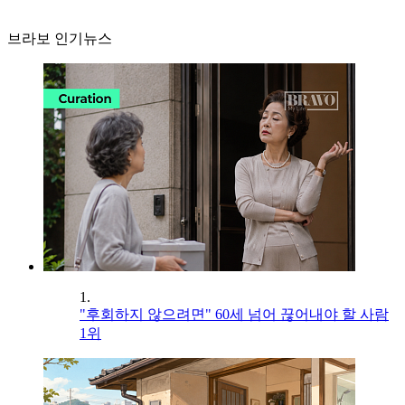
브라보 인기뉴스
1.
"후회하지 않으려면" 60세 넘어 끊어내야 할 사람
1위