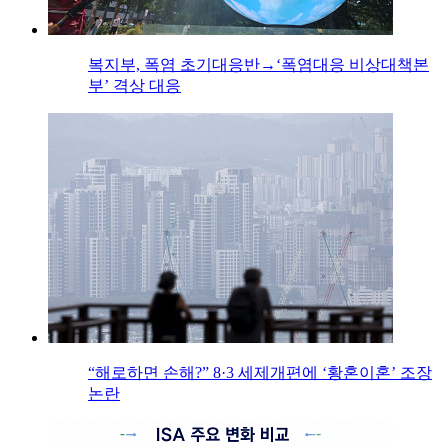
복지부, 폭염 초기대응반→‘폭염대응 비상대책본
부’ 격상 대응
“해로하면 손해?” 8·3 세제개편에 ‘황혼이혼’ 조장
논란