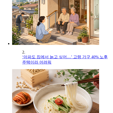
2.
‘아파도 집에서 늙고 싶어…’ 고령 가구 40% 노후
주택이라 어려워