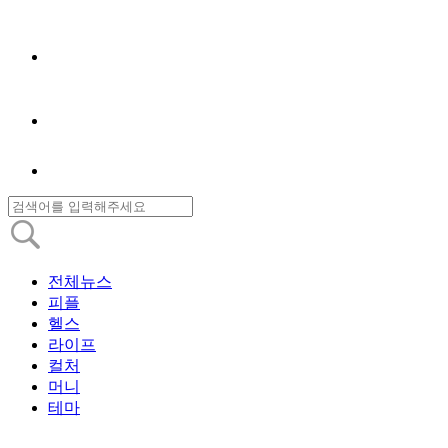
전체뉴스
피플
헬스
라이프
컬처
머니
테마