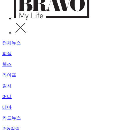
전체뉴스
피플
헬스
라이프
컬처
머니
테마
카드뉴스
컷&칼럼