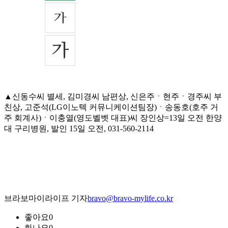
▲신동수씨 별세, 김미경씨 남편상, 신은주ㆍ현주ㆍ경주씨 부
친상, 고준석(LG이노텍 커뮤니케이션팀장)ㆍ송동호(호주 거
주 회계사)ㆍ이충열(영도벨벳 대표)씨 장인상=13일 오전 한양
대 구리병원, 발인 15일 오전, 031-560-2114
브라보마이라이프 기자
bravo@bravo-mylife.co.kr
좋아요
0
화나요
0