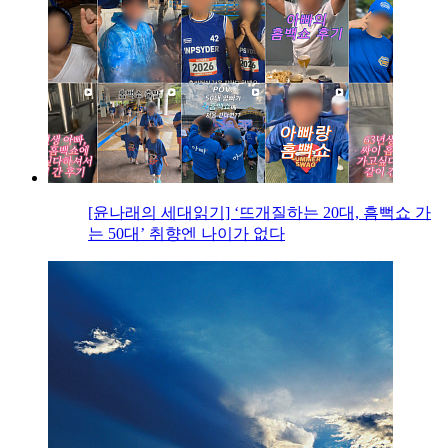
[윤나래의 세대읽기] ‘뜨개질하는 20대, 흠뻑쇼 가
는 50대’ 취향엔 나이가 없다