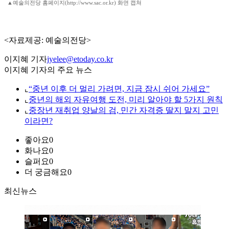
▲예술의전당 홈페이지(http://www.sac.or.kr) 화면 캡쳐
<자료제공: 예술의전당>
이지혜 기자
jyelee@etoday.co.kr
이지혜 기자의 주요 뉴스
⌞
“중년 이후 더 멀리 가려면, 지금 잠시 쉬어 가세요”
⌞
중년의 해외 자유여행 도전, 미리 알아야 할 5가지 원칙
⌞
중장년 재취업 양날의 검, 민간 자격증 딸지 말지 고민
이라면?
좋아요
0
화나요
0
슬퍼요
0
더 궁금해요
0
최신뉴스