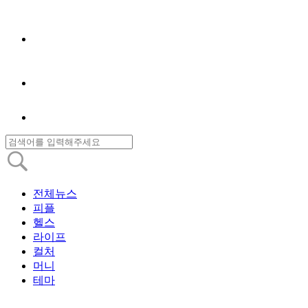
전체뉴스
피플
헬스
라이프
컬처
머니
테마