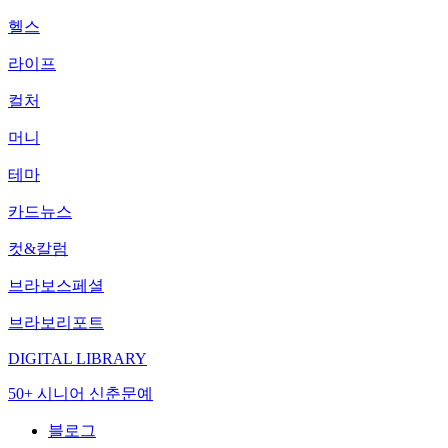
헬스
라이프
컬처
머니
테마
카드뉴스
컷&칼럼
브라보스페셜
브라보리포트
DIGITAL LIBRARY
50+ 시니어 신춘문예
블로그