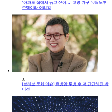
‘아파도 집에서 늙고 싶어…’ 고령 가구 40% 노후
주택이라 어려워
3.
[브라보 문화 이슈] 유방암 투병 후 더 단단해진 박
미선