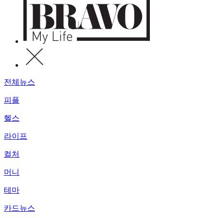
전체뉴스
피플
헬스
라이프
컬처
머니
테마
카드뉴스