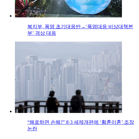
복지부, 폭염 초기대응반→‘폭염대응 비상대책본
부’ 격상 대응
“해로하면 손해?” 8·3 세제개편에 ‘황혼이혼’ 조장
논란