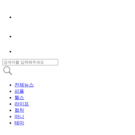
전체뉴스
피플
헬스
라이프
컬처
머니
테마