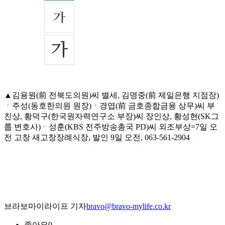
▲김용원(前 전북도의원)씨 별세, 김명중(前 제일은행 지점장)
ㆍ주성(동호한의원 원장)ㆍ경엽(前 금호종합금융 상무)씨 부
친상, 황덕구(한국원자력연구소 부장)씨 장인상, 황성현(SK그
룹 변호사)ㆍ성훈(KBS 전주방송총국 PD)씨 외조부상=7일 오
전 고창 새고창장례식장, 발인 9일 오전, 063-561-2904
브라보마이라이프 기자
bravo@bravo-mylife.co.kr
좋아요
0