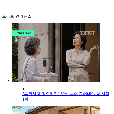
브라보 인기뉴스
1.
"후회하지 않으려면" 60세 넘어 끊어내야 할 사람
1위