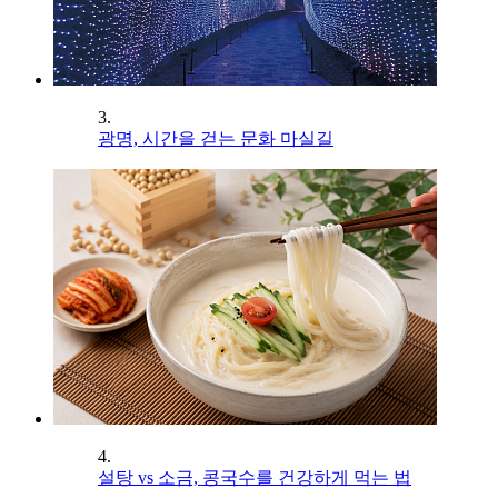
3.
광명, 시간을 걷는 문화 마실길
4.
설탕 vs 소금, 콩국수를 건강하게 먹는 법