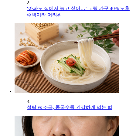
2.
‘아파도 집에서 늙고 싶어…’ 고령 가구 40% 노후
주택이라 어려워
3.
설탕 vs 소금, 콩국수를 건강하게 먹는 법