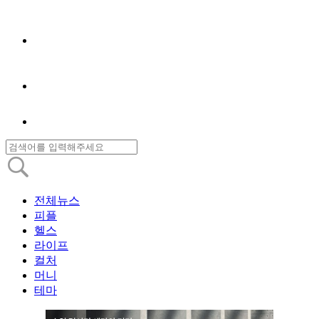
전체뉴스
피플
헬스
라이프
컬처
머니
테마