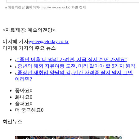
▲예술의전당 홈페이지(http://www.sac.or.kr) 화면 캡쳐
<자료제공: 예술의전당>
이지혜 기자
jyelee@etoday.co.kr
이지혜 기자의 주요 뉴스
⌞
“중년 이후 더 멀리 가려면, 지금 잠시 쉬어 가세요”
⌞
중년의 해외 자유여행 도전, 미리 알아야 할 5가지 원칙
⌞
중장년 재취업 양날의 검, 민간 자격증 딸지 말지 고민
이라면?
좋아요
0
화나요
0
슬퍼요
0
더 궁금해요
0
최신뉴스