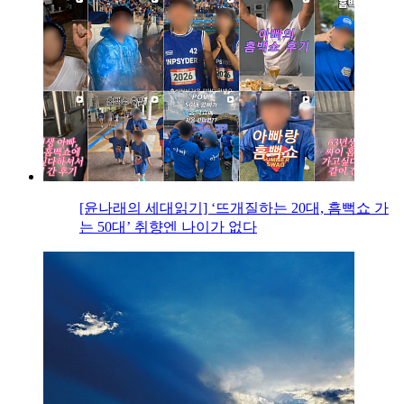
[윤나래의 세대읽기] ‘뜨개질하는 20대, 흠뻑쇼 가
는 50대’ 취향엔 나이가 없다