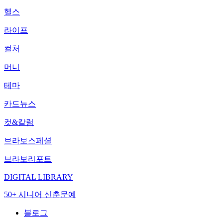
헬스
라이프
컬처
머니
테마
카드뉴스
컷&칼럼
브라보스페셜
브라보리포트
DIGITAL LIBRARY
50+ 시니어 신춘문예
블로그