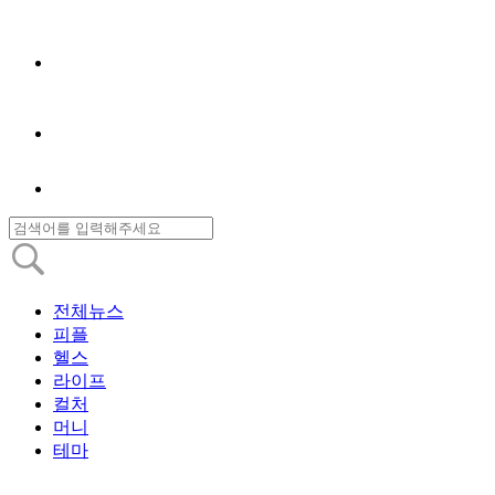
전체뉴스
피플
헬스
라이프
컬처
머니
테마