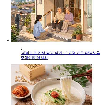
2.
‘아파도 집에서 늙고 싶어…’ 고령 가구 40% 노후
주택이라 어려워