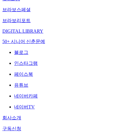
브라보스페셜
브라보리포트
DIGITAL LIBRARY
50+ 시니어 신춘문예
블로그
인스타그램
페이스북
유튜브
네이버카페
네이버TV
회사소개
구독신청