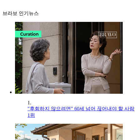
브라보 인기뉴스
1.
"후회하지 않으려면" 60세 넘어 끊어내야 할 사람
1위