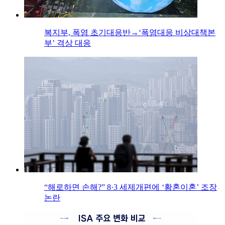
복지부, 폭염 초기대응반→‘폭염대응 비상대책본
부’ 격상 대응
“해로하면 손해?” 8·3 세제개편에 ‘황혼이혼’ 조장
논란