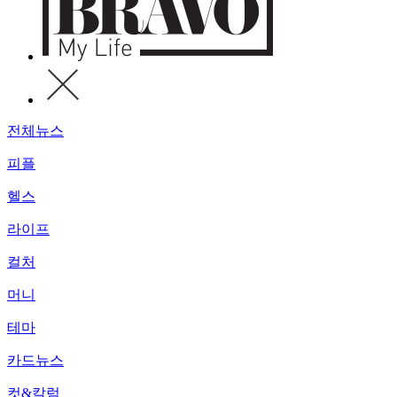
전체뉴스
피플
헬스
라이프
컬처
머니
테마
카드뉴스
컷&칼럼