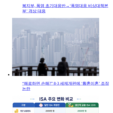
복지부, 폭염 초기대응반→‘폭염대응 비상대책본
부’ 격상 대응
“해로하면 손해?” 8·3 세제개편에 ‘황혼이혼’ 조장
논란