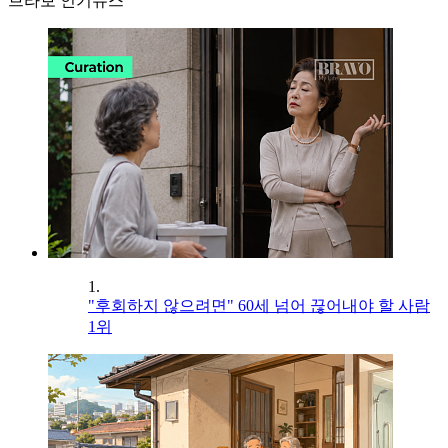
브라보 인기뉴스
1.
"후회하지 않으려면" 60세 넘어 끊어내야 할 사람
1위