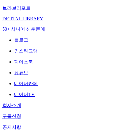
브라보리포트
DIGITAL LIBRARY
50+ 시니어 신춘문예
블로그
인스타그램
페이스북
유튜브
네이버카페
네이버TV
회사소개
구독신청
공지사항