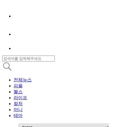
전체뉴스
피플
헬스
라이프
컬처
머니
테마