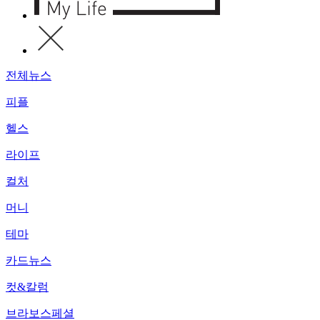
전체뉴스
피플
헬스
라이프
컬처
머니
테마
카드뉴스
컷&칼럼
브라보스페셜