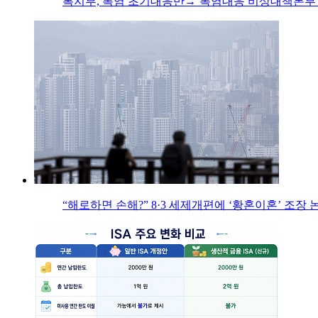
복지부, 폭염 초기대응반→‘폭염대응 비상대책본부’
“해로하면 손해?” 8·3 세제개편에 ‘황혼이혼’ 조장 