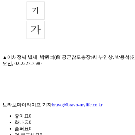
▲이채정씨 별세, 박원석(前 공군참모총장)씨 부인상, 박용석(
오전, 02-2227-7580
브라보마이라이프 기자
bravo@bravo-mylife.co.kr
좋아요
0
화나요
0
슬퍼요
0
더 궁금해요
0