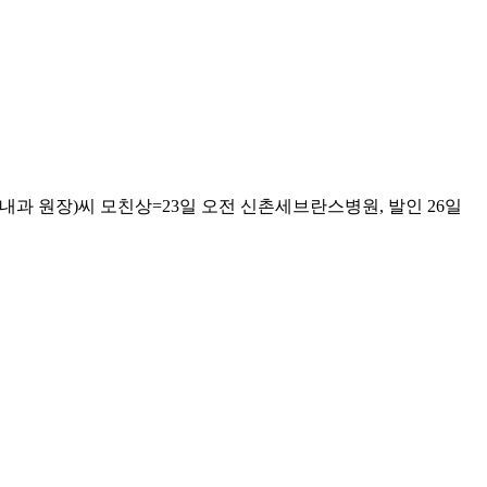
과 원장)씨 모친상=23일 오전 신촌세브란스병원, 발인 26일