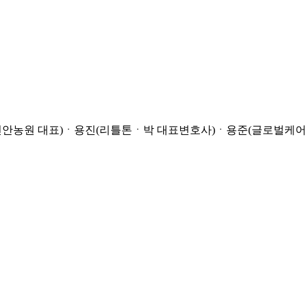
천안농원 대표)ㆍ용진(리틀톤ㆍ박 대표변호사)ㆍ용준(글로벌케어내