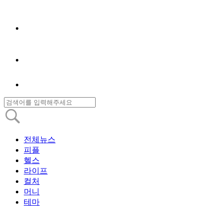
전체뉴스
피플
헬스
라이프
컬처
머니
테마