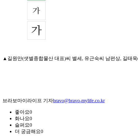
▲길원만(샛별종합물산 대표)씨 별세, 유근숙씨 남편상, 길태욱(육군
브라보마이라이프 기자
bravo@bravo-mylife.co.kr
좋아요
0
화나요
0
슬퍼요
0
더 궁금해요
0