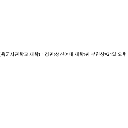
사관학교 재학)ㆍ경민(성신여대 재학)씨 부친상=24일 오후 고대안암