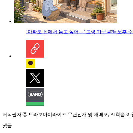
‘아파도 집에서 늙고 싶어…’ 고령 가구 40% 노후
저작권자 ⓒ 브라보마이라이프 무단전재 및 재배포, AI학습 이
댓글