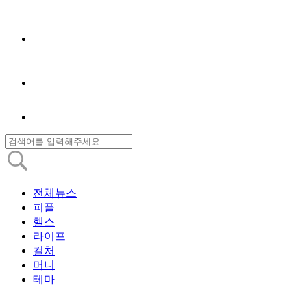
전체뉴스
피플
헬스
라이프
컬처
머니
테마