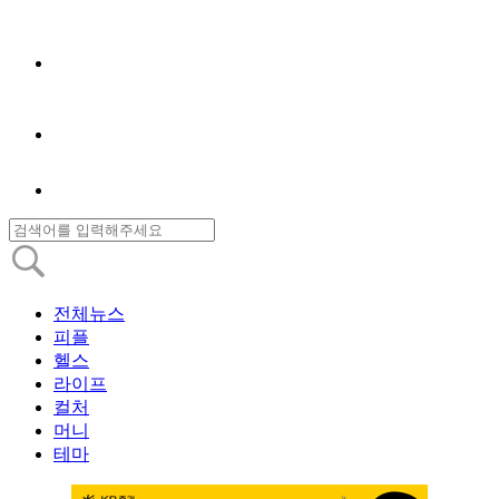
전체뉴스
피플
헬스
라이프
컬처
머니
테마