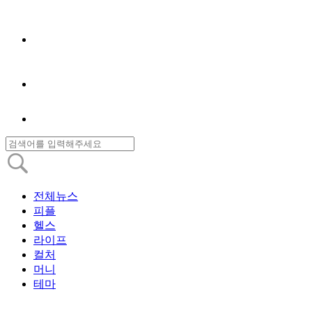
전체뉴스
피플
헬스
라이프
컬처
머니
테마