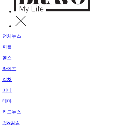
전체뉴스
피플
헬스
라이프
컬처
머니
테마
카드뉴스
컷&칼럼