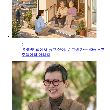
2.
‘아파도 집에서 늙고 싶어…’ 고령 가구 40% 노후
주택이라 어려워