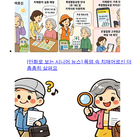
[만화로 보는 시니어 뉴스] 폭염 속 치매어르신 더
촘촘히 살펴요