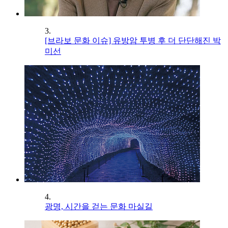
3.
[브라보 문화 이슈] 유방암 투병 후 더 단단해진 박
미선
4.
광명, 시간을 걷는 문화 마실길