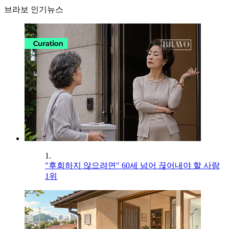
브라보 인기뉴스
1.
"후회하지 않으려면" 60세 넘어 끊어내야 할 사람
1위