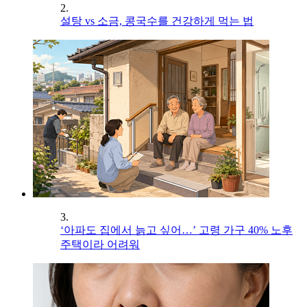
2.
설탕 vs 소금, 콩국수를 건강하게 먹는 법
3.
‘아파도 집에서 늙고 싶어…’ 고령 가구 40% 노후
주택이라 어려워