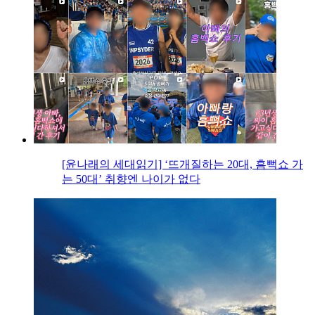
[윤나래의 세대읽기] ‘뜨개질하는 20대, 흠뻑쇼 가
는 50대’ 취향엔 나이가 없다