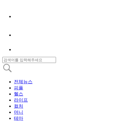
전체뉴스
피플
헬스
라이프
컬처
머니
테마