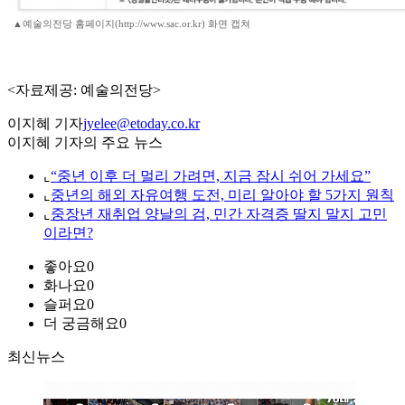
▲예술의전당 홈페이지(http://www.sac.or.kr) 화면 캡쳐
<자료제공: 예술의전당>
이지혜 기자
jyelee@etoday.co.kr
이지혜 기자의 주요 뉴스
⌞
“중년 이후 더 멀리 가려면, 지금 잠시 쉬어 가세요”
⌞
중년의 해외 자유여행 도전, 미리 알아야 할 5가지 원칙
⌞
중장년 재취업 양날의 검, 민간 자격증 딸지 말지 고민
이라면?
좋아요
0
화나요
0
슬퍼요
0
더 궁금해요
0
최신뉴스