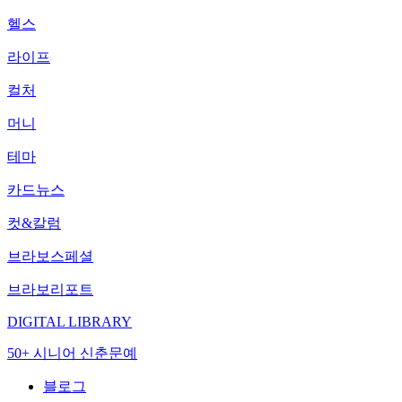
헬스
라이프
컬처
머니
테마
카드뉴스
컷&칼럼
브라보스페셜
브라보리포트
DIGITAL LIBRARY
50+ 시니어 신춘문예
블로그