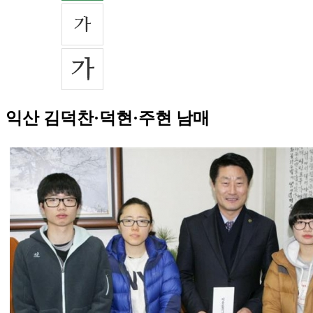
익산 김덕찬·덕현·주현 남매