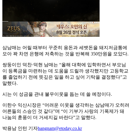
삼남매는 어릴 때부터 꾸준히 용돈과 세뱃돈을 돼지저금통에
모아 꽉 차면 은행에 저축하는 것을 반복해 350만원을 모았다.
쌍둥이인 덕찬·덕현 남매는 “올해 대학에 입학하면서 부모님
이 등록금을 마련하는 데 도움을 드릴까 생각했지만 고등학교
를 졸업하기 전에 뜻깊은 일을 하고 싶어 기탁을 결정했다”고
말했다.
시는 이 성금을 관내 불우이웃을 돕는 데 쓸 예정이다.
이한수 익산시장은 “어려운 이웃을 생각하는 삼남매가 오히려
어른들의 스승인 것 같다”며 “이 기부가 사랑의 기폭제가 돼
나눔의 훈풍이 더 거세지길 바란다”고 말했다.
박용남 인턴 기자
bangnam@etoday.co.kr