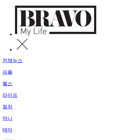
전체뉴스
피플
헬스
라이프
컬처
머니
테마