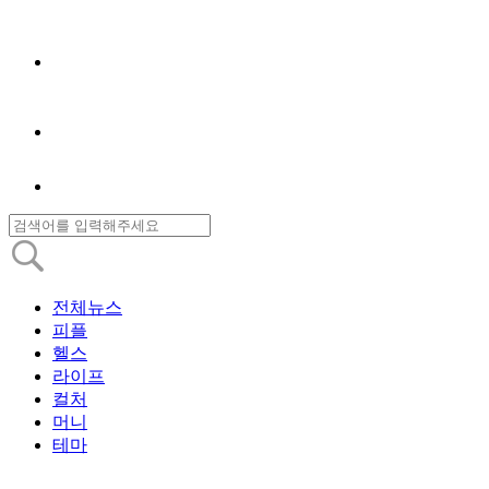
전체뉴스
피플
헬스
라이프
컬처
머니
테마