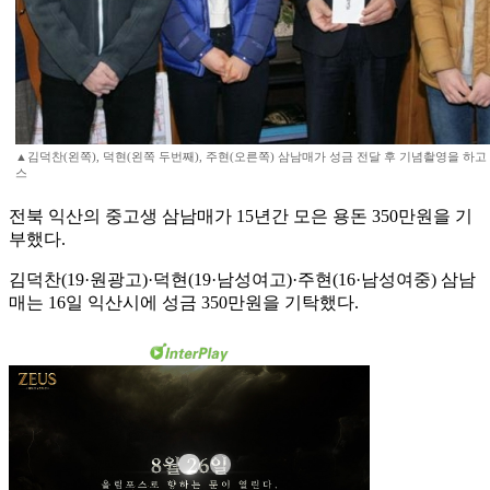
▲김덕찬(왼쪽), 덕현(왼쪽 두번째), 주현(오른쪽) 삼남매가 성금 전달 후 기념촬영을 하고
스
전북 익산의 중고생 삼남매가 15년간 모은 용돈 350만원을 기
부했다.
김덕찬(19·원광고)·덕현(19·남성여고)·주현(16·남성여중) 삼남
매는 16일 익산시에 성금 350만원을 기탁했다.