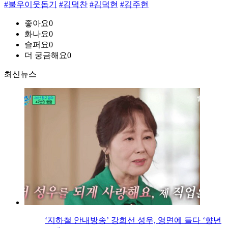
#불우이웃돕기
#김덕찬
#김덕현
#김주현
좋아요
0
화나요
0
슬퍼요
0
더 궁금해요
0
최신뉴스
‘지하철 안내방송’ 강희선 성우, 영면에 들다 ‘향년