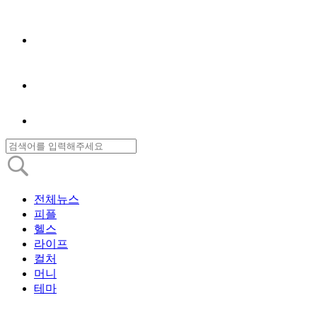
전체뉴스
피플
헬스
라이프
컬처
머니
테마