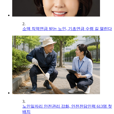
2.
소액 직역연금 받는 노인, 기초연금 수령 길 열린다
3.
노인일자리 안전관리 강화, 안전전담인력 613명 첫
배치