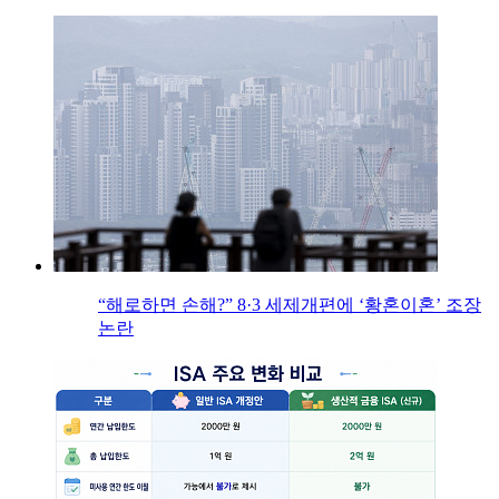
“해로하면 손해?” 8·3 세제개편에 ‘황혼이혼’ 조장
논란