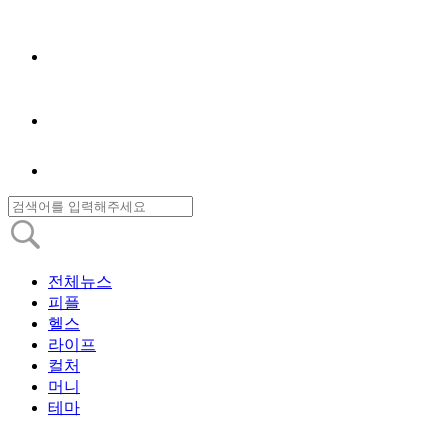
전체뉴스
피플
헬스
라이프
컬처
머니
테마