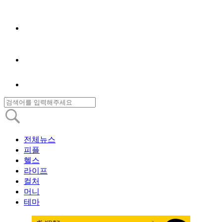
전체뉴스
피플
헬스
라이프
컬처
머니
테마