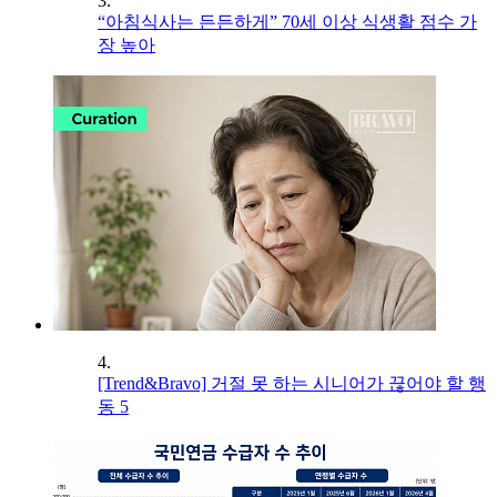
3.
“아침식사는 든든하게” 70세 이상 식생활 점수 가
장 높아
4.
[Trend&Bravo] 거절 못 하는 시니어가 끊어야 할 행
동 5