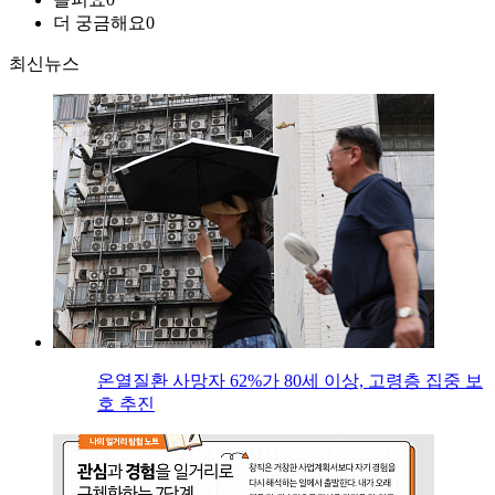
더 궁금해요
0
최신뉴스
온열질환 사망자 62%가 80세 이상, 고령층 집중 보
호 추진