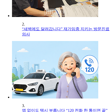
2.
“새벽에도 달려갑니다” 재가임종 지키는 방문진료
의사
3.
앱 없이도 택시 부릅니다 “120 전화 한 통이면 끝”