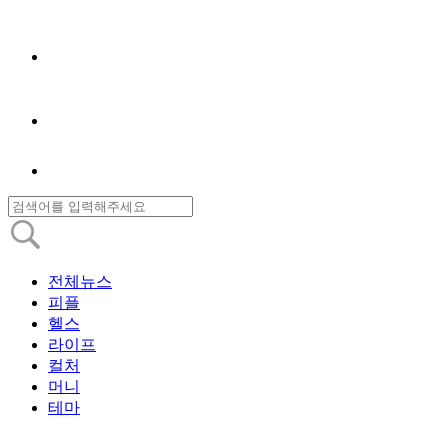
전체뉴스
피플
헬스
라이프
컬처
머니
테마