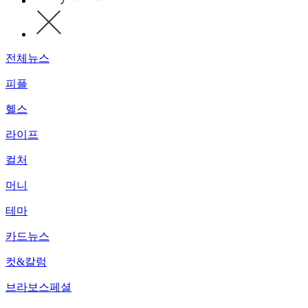
전체뉴스
피플
헬스
라이프
컬처
머니
테마
카드뉴스
컷&칼럼
브라보스페셜