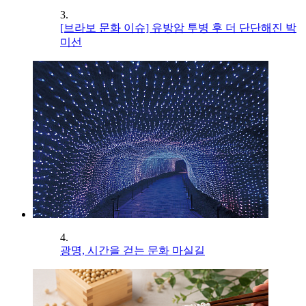
3.
[브라보 문화 이슈] 유방암 투병 후 더 단단해진 박
미선
4.
광명, 시간을 걷는 문화 마실길