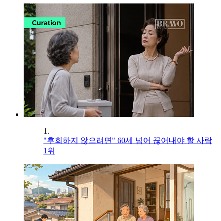
1.
"후회하지 않으려면" 60세 넘어 끊어내야 할 사람
1위