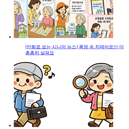
[만화로 보는 시니어 뉴스] 폭염 속 치매어르신 더
촘촘히 살펴요