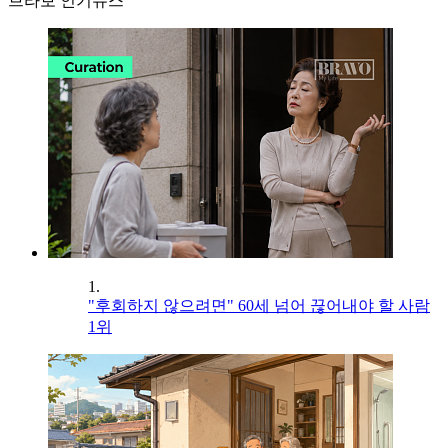
브라보 인기뉴스
1.
"후회하지 않으려면" 60세 넘어 끊어내야 할 사람
1위