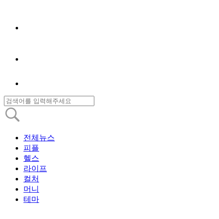
전체뉴스
피플
헬스
라이프
컬처
머니
테마