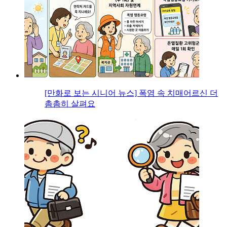
[만화로 보는 시니어 뉴스] 폭염 속 치매어르신 더
촘촘히 살펴요