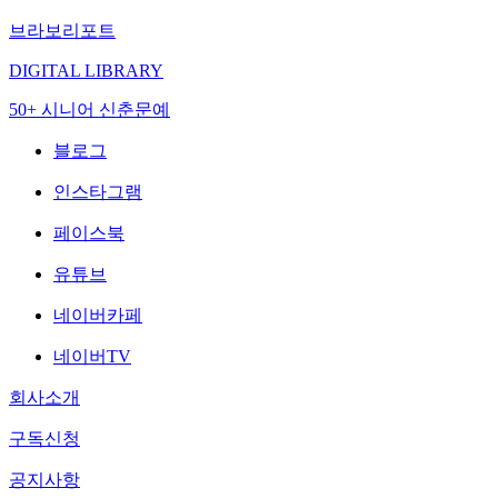
브라보리포트
DIGITAL LIBRARY
50+ 시니어 신춘문예
블로그
인스타그램
페이스북
유튜브
네이버카페
네이버TV
회사소개
구독신청
공지사항