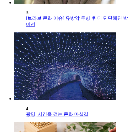
3.
[브라보 문화 이슈] 유방암 투병 후 더 단단해진 박
미선
4.
광명, 시간을 걷는 문화 마실길