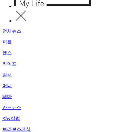
전체뉴스
피플
헬스
라이프
컬처
머니
테마
카드뉴스
컷&칼럼
브라보스페셜