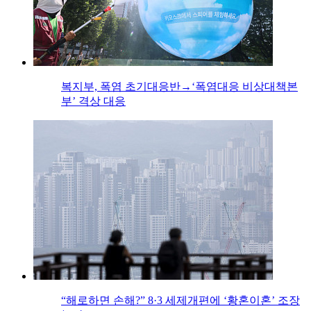
복지부, 폭염 초기대응반→‘폭염대응 비상대책본
부’ 격상 대응
“해로하면 손해?” 8·3 세제개편에 ‘황혼이혼’ 조장