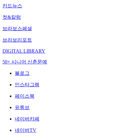
카드뉴스
컷&칼럼
브라보스페셜
브라보리포트
DIGITAL LIBRARY
50+ 시니어 신춘문예
블로그
인스타그램
페이스북
유튜브
네이버카페
네이버TV