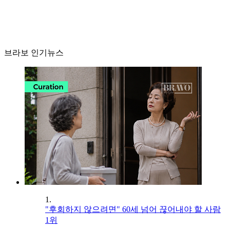
브라보 인기뉴스
1.
"후회하지 않으려면" 60세 넘어 끊어내야 할 사람
1위