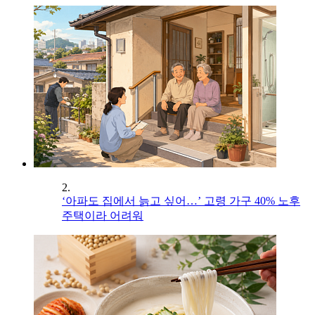
2.
‘아파도 집에서 늙고 싶어…’ 고령 가구 40% 노후
주택이라 어려워