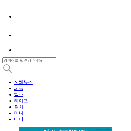
전체뉴스
피플
헬스
라이프
컬처
머니
테마