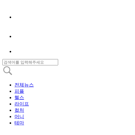
전체뉴스
피플
헬스
라이프
컬처
머니
테마