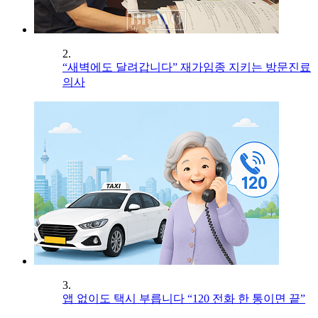
2.
“새벽에도 달려갑니다” 재가임종 지키는 방문진료
의사
3.
앱 없이도 택시 부릅니다 “120 전화 한 통이면 끝”