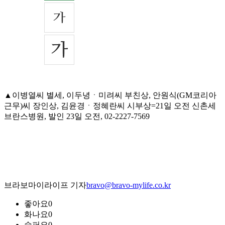
▲이병열씨 별세, 이두녕ㆍ미려씨 부친상, 안원식(GM코리아
근무)씨 장인상, 김윤경ㆍ정혜란씨 시부상=21일 오전 신촌세
브란스병원, 발인 23일 오전, 02-2227-7569
브라보마이라이프 기자
bravo@bravo-mylife.co.kr
좋아요
0
화나요
0
슬퍼요
0