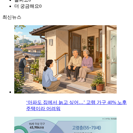
더 궁금해요
0
최신뉴스
‘아파도 집에서 늙고 싶어…’ 고령 가구 40% 노후
주택이라 어려워