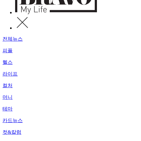
전체뉴스
피플
헬스
라이프
컬처
머니
테마
카드뉴스
컷&칼럼