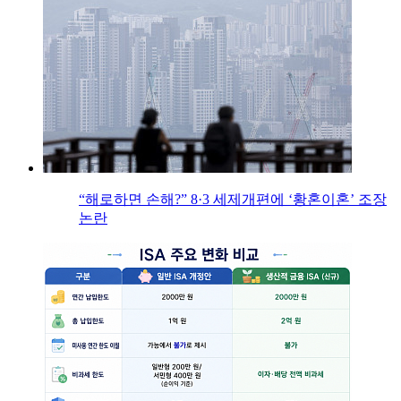
“해로하면 손해?” 8·3 세제개편에 ‘황혼이혼’ 조장
논란