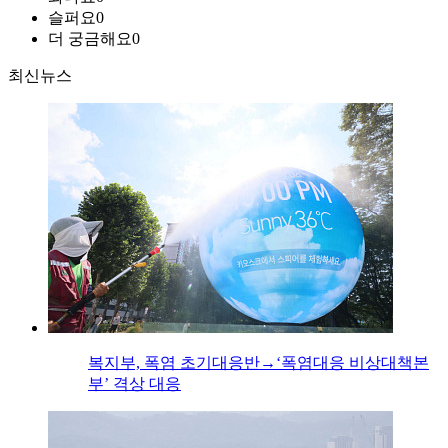
슬퍼요
0
더 궁금해요
0
최신뉴스
복지부, 폭염 초기대응반→‘폭염대응 비상대책본
부’ 격상 대응