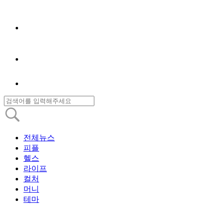
전체뉴스
피플
헬스
라이프
컬처
머니
테마