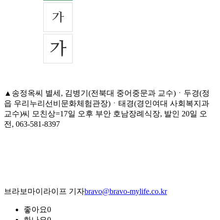
▲송정옥씨 별세, 김병기(전북대 중어중문과 교수)ㆍ두경(정
읍 우리누리선비문화체험관장)ㆍ태경(경인여대 사회복지과
교수)씨 모친상=17일 오후 부안 호남장례식장, 발인 20일 오
전, 063-581-8397
브라보마이라이프 기자
bravo@bravo-mylife.co.kr
좋아요
0
화나요
0