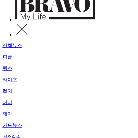
전체뉴스
피플
헬스
라이프
컬처
머니
테마
카드뉴스
컷&칼럼