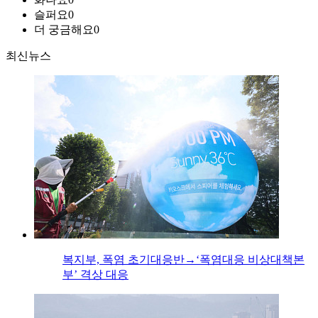
슬퍼요
0
더 궁금해요
0
최신뉴스
복지부, 폭염 초기대응반→‘폭염대응 비상대책본
부’ 격상 대응