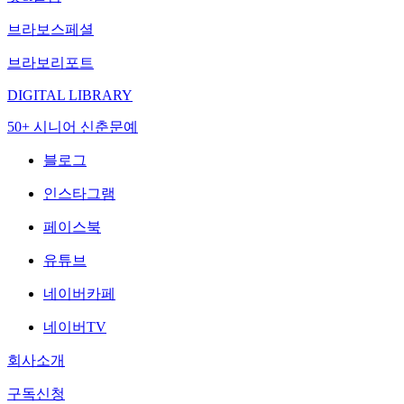
브라보스페셜
브라보리포트
DIGITAL LIBRARY
50+ 시니어 신춘문예
블로그
인스타그램
페이스북
유튜브
네이버카페
네이버TV
회사소개
구독신청