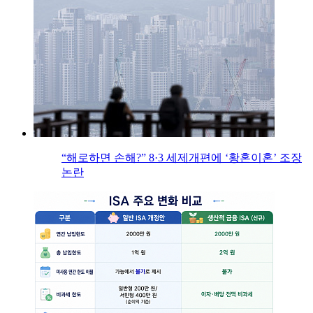
“해로하면 손해?” 8·3 세제개편에 ‘황혼이혼’ 조장
논란