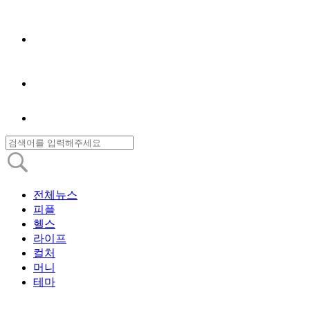
전체뉴스
피플
헬스
라이프
컬처
머니
테마