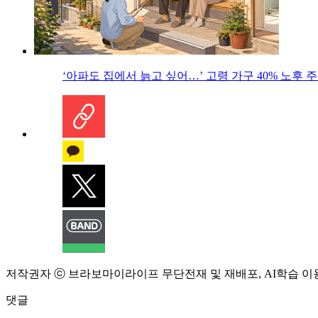
‘아파도 집에서 늙고 싶어…’ 고령 가구 40% 노후
저작권자 ⓒ 브라보마이라이프 무단전재 및 재배포, AI학습 이
댓글