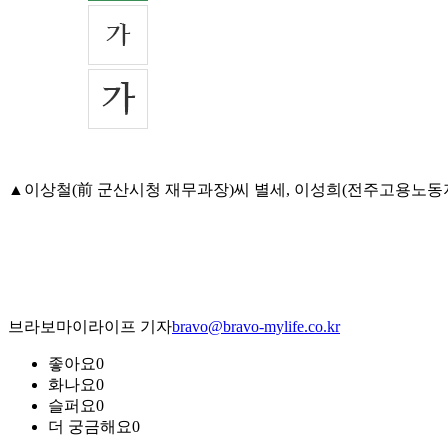
▲이상철(前 군산시청 재무과장)씨 별세, 이성희(전주고용노동지청장)
브라보마이라이프 기자
bravo@bravo-mylife.co.kr
좋아요
0
화나요
0
슬퍼요
0
더 궁금해요
0