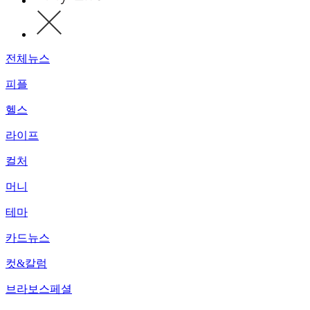
전체뉴스
피플
헬스
라이프
컬처
머니
테마
카드뉴스
컷&칼럼
브라보스페셜