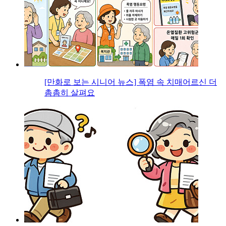
[만화로 보는 시니어 뉴스] 폭염 속 치매어르신 더
촘촘히 살펴요