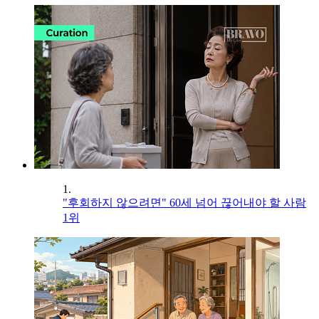
1.
"후회하지 않으려면" 60세 넘어 끊어내야 할 사람
1위