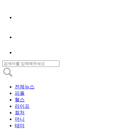
전체뉴스
피플
헬스
라이프
컬처
머니
테마