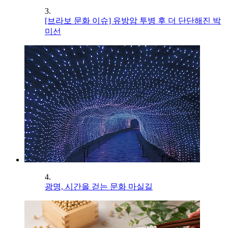
3.
[브라보 문화 이슈] 유방암 투병 후 더 단단해진 박
미선
4.
광명, 시간을 걷는 문화 마실길