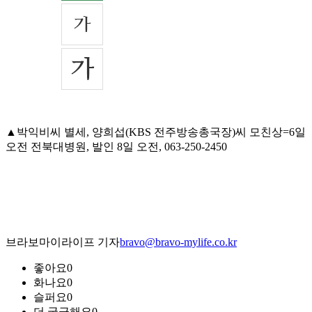
▲박익비씨 별세, 양희섭(KBS 전주방송총국장)씨 모친상=6일
오전 전북대병원, 발인 8일 오전, 063-250-2450
브라보마이라이프 기자
bravo@bravo-mylife.co.kr
좋아요
0
화나요
0
슬퍼요
0
더 궁금해요
0