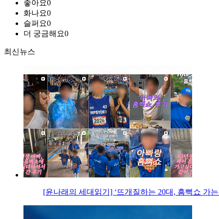
좋아요
0
화나요
0
슬퍼요
0
더 궁금해요
0
최신뉴스
[윤나래의 세대읽기] ‘뜨개질하는 20대, 흠뻑쇼 가는