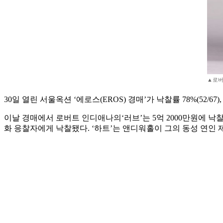
▲로버
30일 열린 서울옥션 ‘에로스(EROS) 경매’가 낙찰률 78%(52/
이날 경매에서 로버트 인디애나의‘러브’는 5억 2000만원에 낙찰
화 응찰자에게 낙찰됐다. ‘하트’는 앤디워홀이 그의 동성 연인 제드 