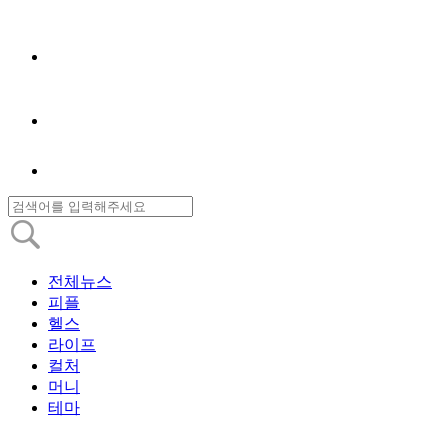
전체뉴스
피플
헬스
라이프
컬처
머니
테마