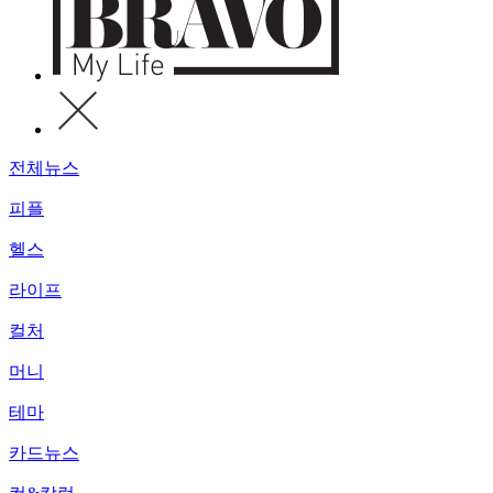
전체뉴스
피플
헬스
라이프
컬처
머니
테마
카드뉴스