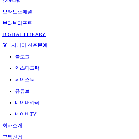
컷&칼럼
브라보스페셜
브라보리포트
DIGITAL LIBRARY
50+ 시니어 신춘문예
블로그
인스타그램
페이스북
유튜브
네이버카페
네이버TV
회사소개
구독신청