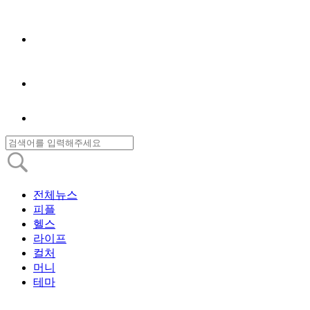
전체뉴스
피플
헬스
라이프
컬처
머니
테마