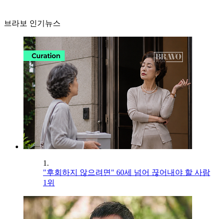
브라보 인기뉴스
1.
"후회하지 않으려면" 60세 넘어 끊어내야 할 사람
1위