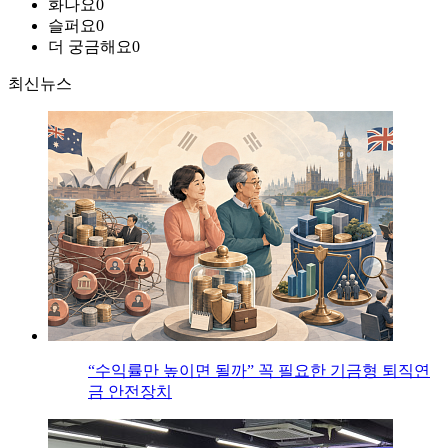
화나요
0
슬퍼요
0
더 궁금해요
0
최신뉴스
“수익률만 높이면 될까” 꼭 필요한 기금형 퇴직연
금 안전장치