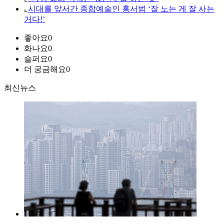
⌞
시대를 앞서간 종합예술인 홍서범 ‘잘 노는 게 잘 사는
거다!’
좋아요
0
화나요
0
슬퍼요
0
더 궁금해요
0
최신뉴스