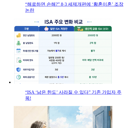
“해로하면 손해?” 8·3 세제개편에 ‘황혼이혼’ 조장
논란
“ISA ‘남은 한도’ 사라질 수 있다” 기존 가입자 주
목!