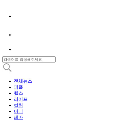
전체뉴스
피플
헬스
라이프
컬처
머니
테마