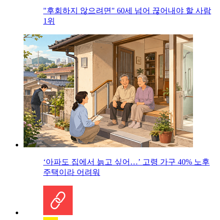
"후회하지 않으려면" 60세 넘어 끊어내야 할 사람
1위
‘아파도 집에서 늙고 싶어…’ 고령 가구 40% 노후
주택이라 어려워