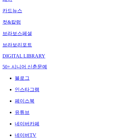
카드뉴스
컷&칼럼
브라보스페셜
브라보리포트
DIGITAL LIBRARY
50+ 시니어 신춘문예
블로그
인스타그램
페이스북
유튜브
네이버카페
네이버TV