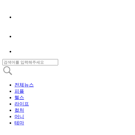
전체뉴스
피플
헬스
라이프
컬처
머니
테마