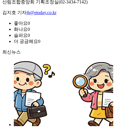
산림조합중앙회 기획조정실(02-3434-7142)
김지호 기자
jh@etoday.co.kr
좋아요
0
화나요
0
슬퍼요
0
더 궁금해요
0
최신뉴스