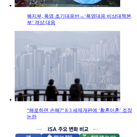
복지부, 폭염 초기대응반→‘폭염대응 비상대책본
부’ 격상 대응
“해로하면 손해?” 8·3 세제개편에 ‘황혼이혼’ 조장
논란