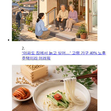
2.
‘아파도 집에서 늙고 싶어…’ 고령 가구 40% 노후
주택이라 어려워