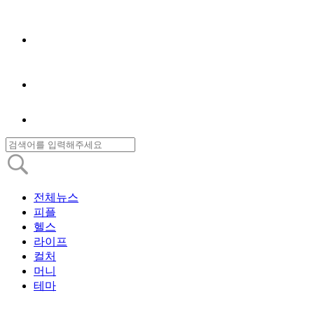
전체뉴스
피플
헬스
라이프
컬처
머니
테마