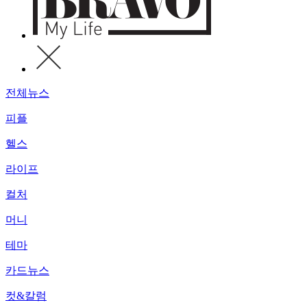
전체뉴스
피플
헬스
라이프
컬처
머니
테마
카드뉴스
컷&칼럼