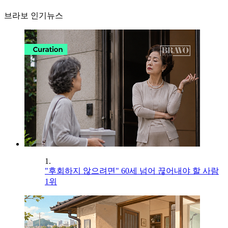
브라보 인기뉴스
1.
"후회하지 않으려면" 60세 넘어 끊어내야 할 사람
1위