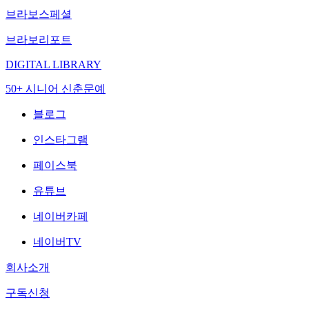
브라보스페셜
브라보리포트
DIGITAL LIBRARY
50+ 시니어 신춘문예
블로그
인스타그램
페이스북
유튜브
네이버카페
네이버TV
회사소개
구독신청