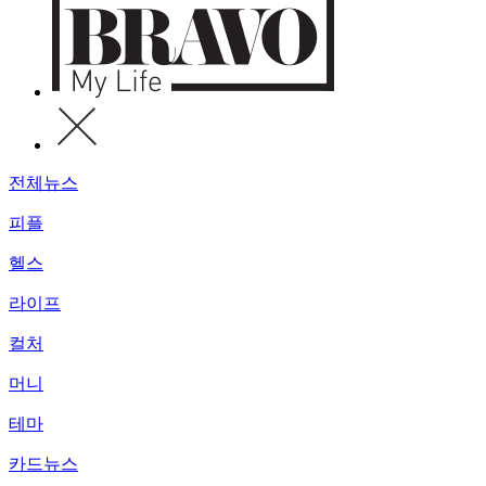
전체뉴스
피플
헬스
라이프
컬처
머니
테마
카드뉴스