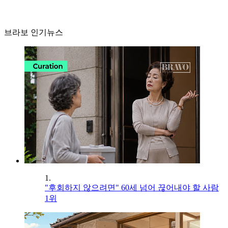
브라보 인기뉴스
1.
"후회하지 않으려면" 60세 넘어 끊어내야 할 사람
1위