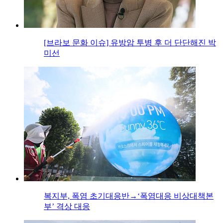
[브라보 문화 이슈] 유방암 투병 후 더 단단해진 박
미선
복지부, 폭염 초기대응반→‘폭염대응 비상대책본
부’ 격상 대응