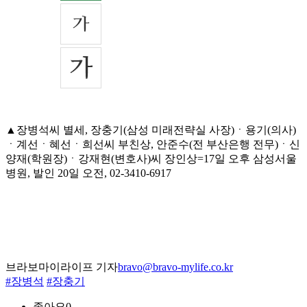
▲장병석씨 별세, 장충기(삼성 미래전략실 사장)ㆍ용기(의사)
ㆍ계선ㆍ혜선ㆍ희선씨 부친상, 안준수(전 부산은행 전무)ㆍ신
양재(학원장)ㆍ강재현(변호사)씨 장인상=17일 오후 삼성서울
병원, 발인 20일 오전, 02-3410-6917
브라보마이라이프 기자
bravo@bravo-mylife.co.kr
#장병석
#장충기
좋아요
0