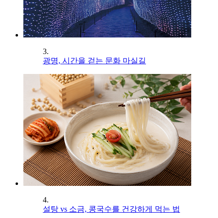
3.
광명, 시간을 걷는 문화 마실길
4.
설탕 vs 소금, 콩국수를 건강하게 먹는 법