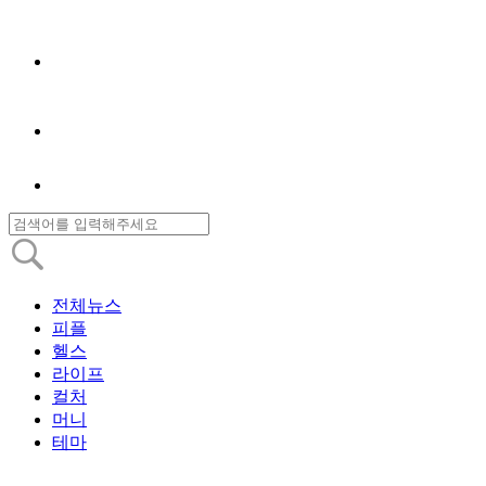
전체뉴스
피플
헬스
라이프
컬처
머니
테마