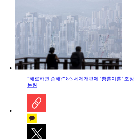
“해로하면 손해?” 8·3 세제개편에 ‘황혼이혼’ 조장
논란