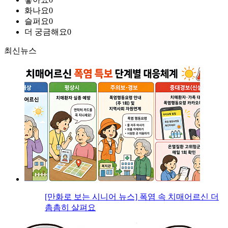
화나요
0
슬퍼요
0
더 궁금해요
0
최신뉴스
[만화로 보는 시니어 뉴스] 폭염 속 치매어르신 더
촘촘히 살펴요