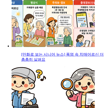
[만화로 보는 시니어 뉴스] 폭염 속 치매어르신 더
촘촘히 살펴요