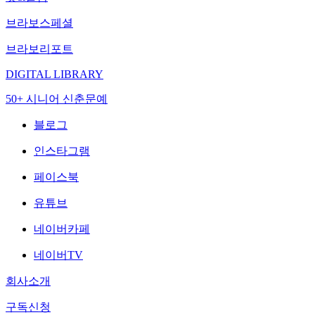
브라보스페셜
브라보리포트
DIGITAL LIBRARY
50+ 시니어 신춘문예
블로그
인스타그램
페이스북
유튜브
네이버카페
네이버TV
회사소개
구독신청