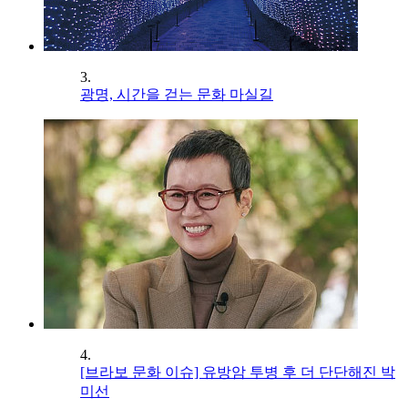
3.
광명, 시간을 걷는 문화 마실길
4.
[브라보 문화 이슈] 유방암 투병 후 더 단단해진 박
미선