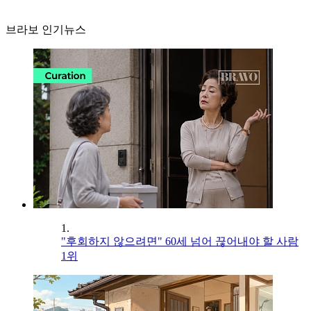
브라보 인기뉴스
1.
"후회하지 않으려면" 60세 넘어 끊어내야 할 사람
1위