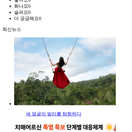
화나요
0
슬퍼요
0
더 궁금해요
0
최신뉴스
세 얼굴의 발리를 탐험하다