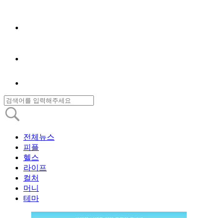
전체뉴스
피플
헬스
라이프
컬처
머니
테마