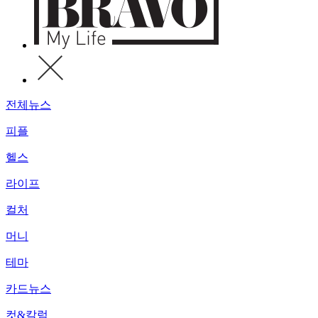
전체뉴스
피플
헬스
라이프
컬처
머니
테마
카드뉴스
컷&칼럼