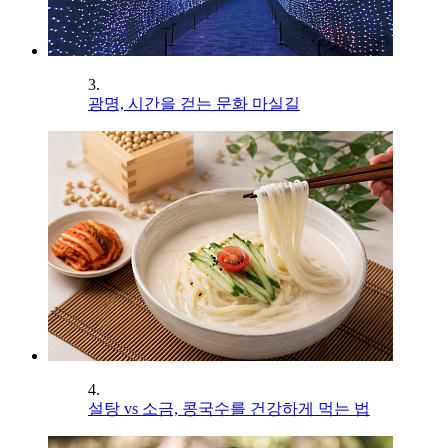
3.
광명, 시간을 걷는 문화 마실길
4.
설탕 vs 소금, 콩국수를 건강하게 먹는 법