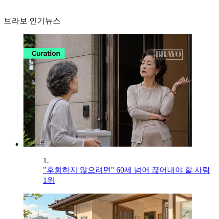
브라보 인기뉴스
1.
"후회하지 않으려면" 60세 넘어 끊어내야 할 사람
1위