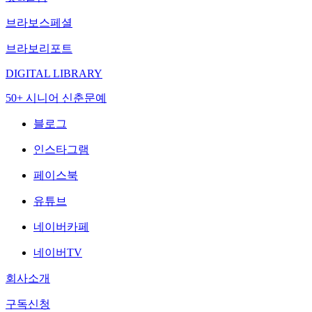
브라보스페셜
브라보리포트
DIGITAL LIBRARY
50+ 시니어 신춘문예
블로그
인스타그램
페이스북
유튜브
네이버카페
네이버TV
회사소개
구독신청