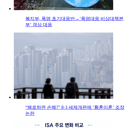
복지부, 폭염 초기대응반→‘폭염대응 비상대책본
부’ 격상 대응
“해로하면 손해?” 8·3 세제개편에 ‘황혼이혼’ 조장
논란