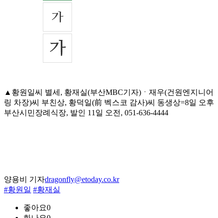
▲황원일씨 별세, 황재실(부산MBC기자)ㆍ재우(건원엔지니어
링 차장)씨 부친상, 황덕일(前 벡스코 감사)씨 동생상=8일 오후
부산시민장례식장, 발인 11일 오전, 051-636-4444
양용비 기자
dragonfly@etoday.co.kr
#황원일
#황재실
좋아요
0
화나요
0