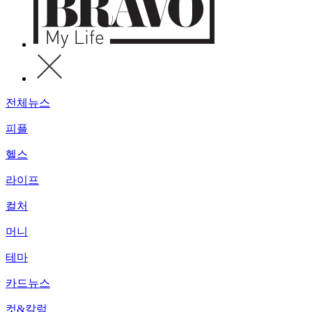
전체뉴스
피플
헬스
라이프
컬처
머니
테마
카드뉴스
컷&칼럼