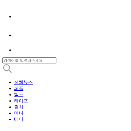
전체뉴스
피플
헬스
라이프
컬처
머니
테마