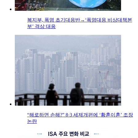
복지부, 폭염 초기대응반→‘폭염대응 비상대책본
부’ 격상 대응
“해로하면 손해?” 8·3 세제개편에 ‘황혼이혼’ 조장
논란