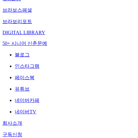
브라보스페셜
브라보리포트
DIGITAL LIBRARY
50+ 시니어 신춘문예
블로그
인스타그램
페이스북
유튜브
네이버카페
네이버TV
회사소개
구독신청