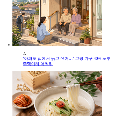
2.
‘아파도 집에서 늙고 싶어…’ 고령 가구 40% 노후
주택이라 어려워