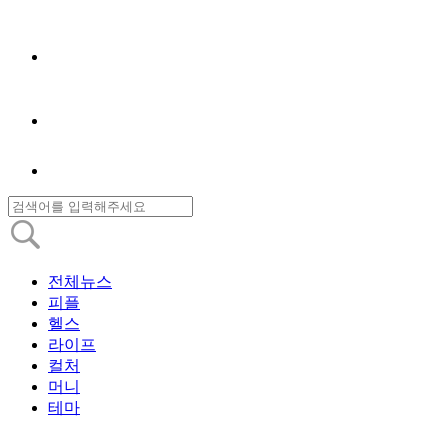
전체뉴스
피플
헬스
라이프
컬처
머니
테마