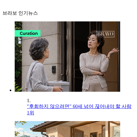
브라보 인기뉴스
1.
"후회하지 않으려면" 60세 넘어 끊어내야 할 사람
1위