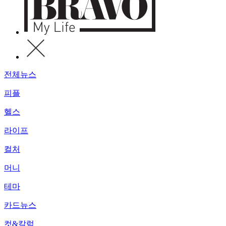
전체뉴스
피플
헬스
라이프
컬처
머니
테마
카드뉴스
컷&칼럼