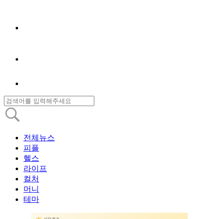
전체뉴스
피플
헬스
라이프
컬처
머니
테마