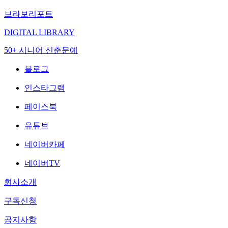
브라보리포트
DIGITAL LIBRARY
50+ 시니어 신춘문예
블로그
인스타그램
페이스북
유튜브
네이버카페
네이버TV
회사소개
구독신청
공지사항