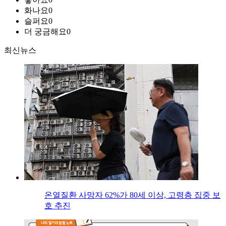
화나요
0
슬퍼요
0
더 궁금해요
0
최신뉴스
온열질환 사망자 62%가 80세 이상, 고령층 집중 보
호 추진