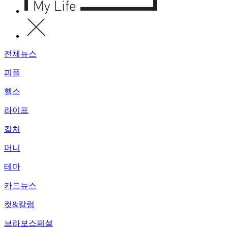
전체뉴스
피플
헬스
라이프
컬처
머니
테마
카드뉴스
컷&칼럼
브라보스페셜