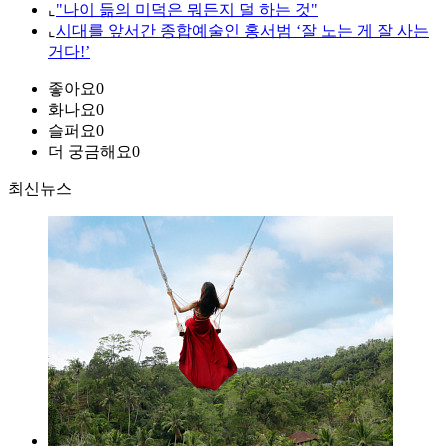
⌞
"나이 듦의 미덕은 뭐든지 덜 하는 것"
⌞
시대를 앞서간 종합예술인 홍서범 ‘잘 노는 게 잘 사는
거다!’
좋아요
0
화나요
0
슬퍼요
0
더 궁금해요
0
최신뉴스