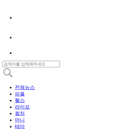
전체뉴스
피플
헬스
라이프
컬처
머니
테마