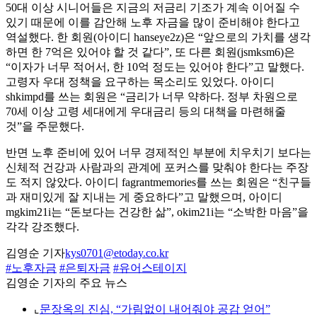
50대 이상 시니어들은 지금의 저금리 기조가 계속 이어질 수
있기 때문에 이를 감안해 노후 자금을 많이 준비해야 한다고
역설했다. 한 회원(아이디 hanseye2z)은 “앞으로의 가치를 생각
하면 한 7억은 있어야 할 것 같다”, 또 다른 회원(jsmksm6)은
“이자가 너무 적어서, 한 10억 정도는 있어야 한다”고 말했다.
고령자 우대 정책을 요구하는 목소리도 있었다. 아이디
shkimpd를 쓰는 회원은 “금리가 너무 약하다. 정부 차원으로
70세 이상 고령 세대에게 우대금리 등의 대책을 마련해줄
것”을 주문했다.
반면 노후 준비에 있어 너무 경제적인 부분에 치우치기 보다는
신체적 건강과 사람과의 관계에 포커스를 맞춰야 한다는 주장
도 적지 않았다. 아이디 fagrantmemories를 쓰는 회원은 “친구들
과 재미있게 잘 지내는 게 중요하다”고 말했으며, 아이디
mgkim21i는 “돈보다는 건강한 삶”, okim21i는 “소박한 마음”을
각각 강조했다.
김영순 기자
kys0701@etoday.co.kr
#노후자금
#은퇴자금
#유어스테이지
김영순 기자의 주요 뉴스
⌞
문장옥의 진심, “가림없이 내어줘야 공감 얻어”