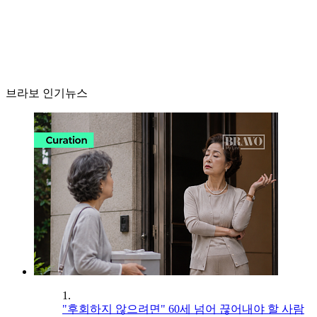
브라보 인기뉴스
1.
"후회하지 않으려면" 60세 넘어 끊어내야 할 사람