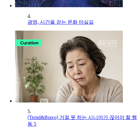
4.
광명, 시간을 걷는 문화 마실길
5.
[Trend&Bravo] 거절 못 하는 시니어가 끊어야 할 행
동 5