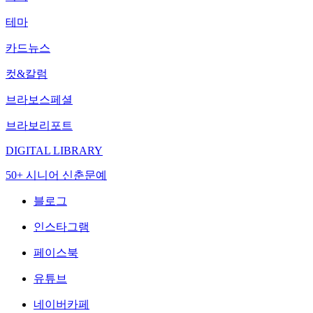
테마
카드뉴스
컷&칼럼
브라보스페셜
브라보리포트
DIGITAL LIBRARY
50+ 시니어 신춘문예
블로그
인스타그램
페이스북
유튜브
네이버카페