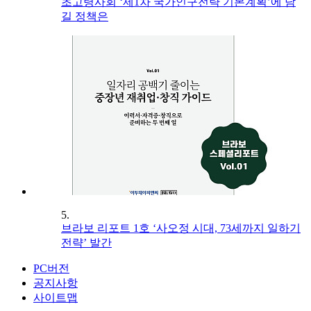
초고령사회 ‘제1차 국가인구전략 기본계획’에 담
길 정책은
5.
브라보 리포트 1호 ‘사오정 시대, 73세까지 일하기
전략’ 발간
PC버전
공지사항
사이트맵