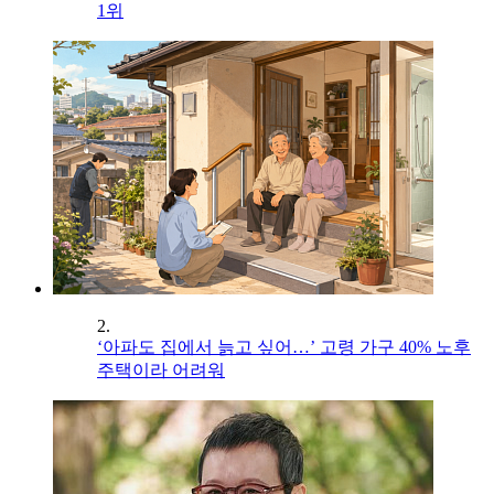
1위
2.
‘아파도 집에서 늙고 싶어…’ 고령 가구 40% 노후
주택이라 어려워