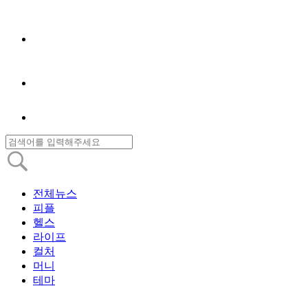
전체뉴스
피플
헬스
라이프
컬처
머니
테마