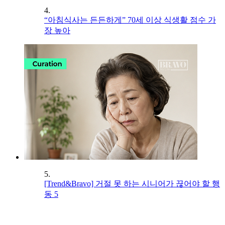
4.
“아침식사는 든든하게” 70세 이상 식생활 점수 가
장 높아
5.
[Trend&Bravo] 거절 못 하는 시니어가 끊어야 할 행
동 5