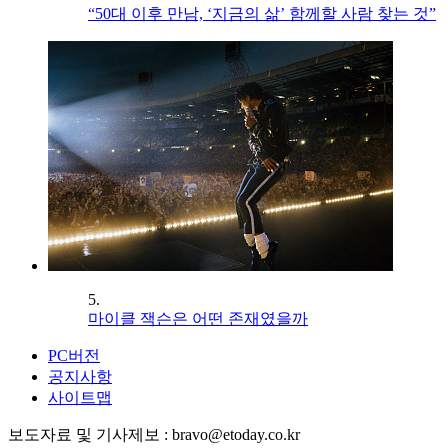
“50대 이후 만남, ‘지금의 삶’ 함께할 사람 찾는 것”
5.
마이클 잭슨은 어떤 존재였을까
PC버전
공지사항
사이트맵
보도자료 및 기사제보 : bravo@etoday.co.kr