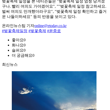
벚꽃축제 일정을 본 네티즌들은 "벚꽃축제 일정 엄청 당겨졌
구나. 빨리 여의도 가야겠어요", ""벚꽃축제 일정 참고하세요.
벌써 여의도 만개했더라구요", "벚꽃축제 일정 확인하고 즐거
운 나들이하세요" 등의 반응을 보이고 있다.
온라인뉴스팀 기자
online@etoday.co.kr
#벚꽃축제일정
#벚꽃축제
#윤중로
좋아요
0
화나요
0
슬퍼요
0
더 궁금해요
0
최신뉴스