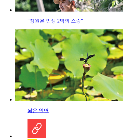
“정원은 인생 2막의 스승”
짧은 인연