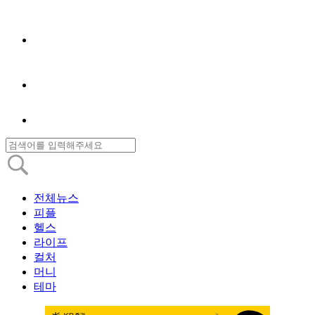
전체뉴스
피플
헬스
라이프
컬처
머니
테마