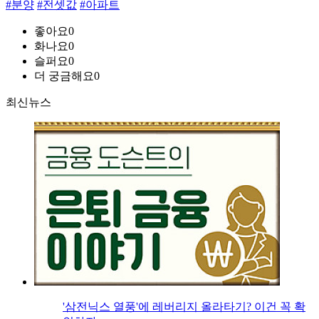
#분양
#전셋값
#아파트
좋아요
0
화나요
0
슬퍼요
0
더 궁금해요
0
최신뉴스
'삼전닉스 열풍'에 레버리지 올라타기? 이건 꼭 확