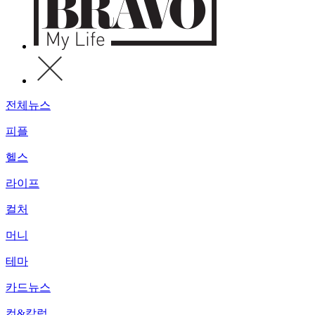
전체뉴스
피플
헬스
라이프
컬처
머니
테마
카드뉴스
컷&칼럼