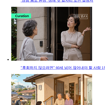
‘경험 無도 환영’ 생애 첫 일자리 도전 설명서
"후회하지 않으려면" 60세 넘어 끊어내야 할 사람 1