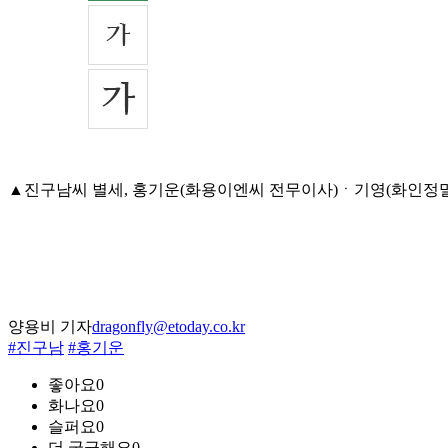
▲진구남씨 별세, 홍기운(화용이엔씨 전무이사)ㆍ기영(화인정밀 대표이
양용비 기자
dragonfly@etoday.co.kr
#진구남
#홍기운
좋아요
0
화나요
0
슬퍼요
0
더 궁금해요
0