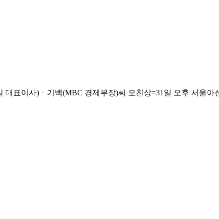
사)ㆍ기백(MBC 경제부장)씨 모친상=31일 오후 서울아산병원, 발