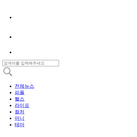
전체뉴스
피플
헬스
라이프
컬처
머니
테마