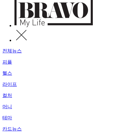
전체뉴스
피플
헬스
라이프
컬처
머니
테마
카드뉴스