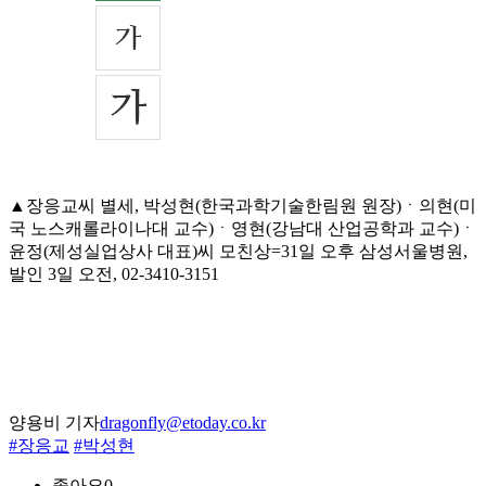
▲장응교씨 별세, 박성현(한국과학기술한림원 원장)ㆍ의현(미
국 노스캐롤라이나대 교수)ㆍ영현(강남대 산업공학과 교수)ㆍ
윤정(제성실업상사 대표)씨 모친상=31일 오후 삼성서울병원,
발인 3일 오전, 02-3410-3151
양용비 기자
dragonfly@etoday.co.kr
#장응교
#박성현
좋아요
0