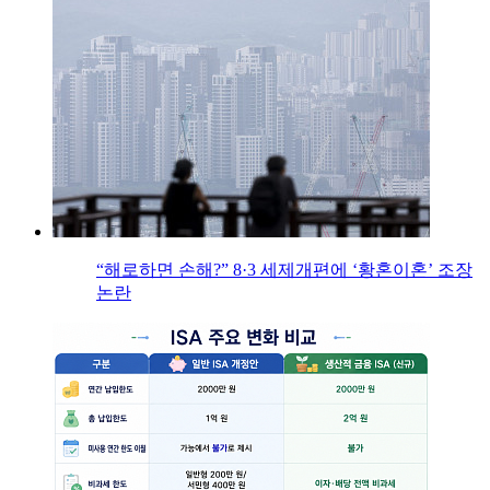
“해로하면 손해?” 8·3 세제개편에 ‘황혼이혼’ 조장
논란