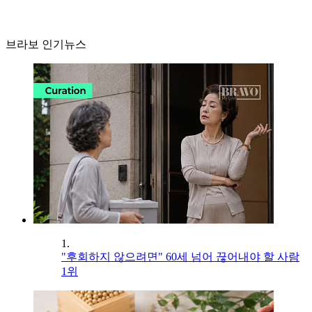
브라보 인기뉴스
1.
"후회하지 않으려면" 60세 넘어 끊어내야 할 사람
1위