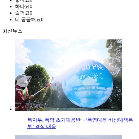
화나요
0
슬퍼요
0
더 궁금해요
0
최신뉴스
복지부, 폭염 초기대응반→‘폭염대응 비상대책본
부’ 격상 대응