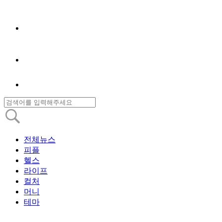
전체뉴스
피플
헬스
라이프
컬처
머니
테마