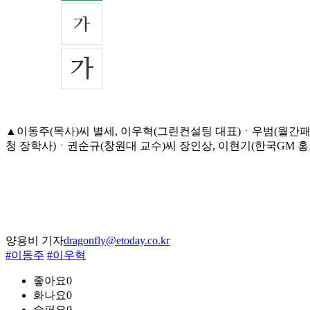
▲이동주(목사)씨 별세, 이우혁(그린컨설팅 대표)ㆍ우범(월
청 장학사)ㆍ권순규(창원대 교수)씨 장인상, 이현기(한국GM 홍보팀
양용비 기자
dragonfly@etoday.co.kr
#이동주
#이우혁
좋아요
0
화나요
0
슬퍼요
0