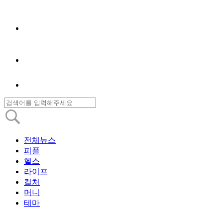
전체뉴스
피플
헬스
라이프
컬처
머니
테마