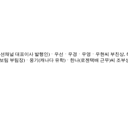
간패션채널 대표이사 발행인)ㆍ우선ㆍ우경ㆍ우영ㆍ우현씨 부친상, 
 부팀장)ㆍ웅기(캐나다 유학)ㆍ한나(로젠택배 근무)씨 조부상=31일 